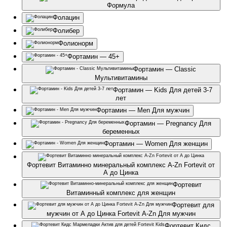
Формула
Фолацин
Фолибер
Фолионорм
Фортамин — 45+
Фортамин — Classic
Мультивитамины
Фортамин — Kids Для детей 3-7
лет
Фортамин — Men Для мужчин
Фортамин — Pregnancy Для
беременных
Фортамин — Women Для женщин
Фортевит Витаминно минеральный комплекс A-Zn Fortevit от
А до Цинка
Фортевит
Витаминный комплекс для женщин
Фортевит для
мужчин от А до Цинка Fortevit A-Zn Для мужчин
Фортевит Кидс