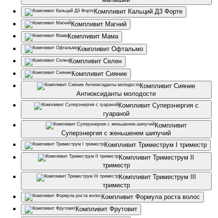
Компливит Кальций Д3 Форте
Компливит Магний
Компливит Мама
Компливит Офтальмо
Компливит Селен
Компливит Сияние
Компливит Сияние
Антиоксиданты молодости
Компливит Суперэнергия с
гуараной
Компливит
Суперэнергия с женьшенем шипучий
Компливит Триместрум I триместр
Компливит Триместрум II
триместр
Компливит Триместрум III
триместр
Компливит Формула роста волос
Компливит Фрутовит