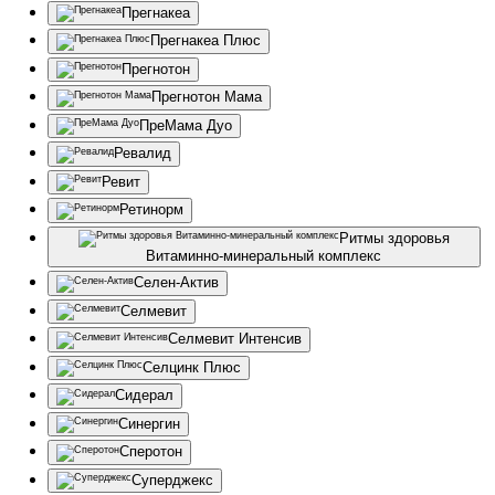
Прегнакеа
Прегнакеа Плюс
Прегнотон
Прегнотон Мама
ПреМама Дуо
Ревалид
Ревит
Ретинорм
Ритмы здоровья
Витаминно-минеральный комплекс
Селен-Актив
Селмевит
Селмевит Интенсив
Селцинк Плюс
Сидерал
Синергин
Сперотон
Суперджекс