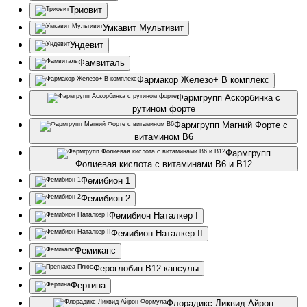
Триовит
Умкавит Мультивит
Ундевит
Фамвиталь
Фармакор Железо+ B комплекс
Фармгрупп Аскорбинка с
рутином форте
Фармгрупп Магний Форте с
витамином В6
Фармгрупп
Фолиевая кислота с витаминами B6 и B12
Фемибион 1
Фемибион 2
Фемибион Наталкер I
Фемибион Наталкер II
Фемикапс
Фероглобин B12 капсулы
Фертина
Флорадикс Ликвид Айрон