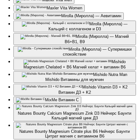
Maxler Vita Women
Mirolla (Миролла) — Аевитамин
Mirolla (Миролла) —
Кальций с коллагеном и D3
Mirolla (Миролла) — Магний
В6+В1, В9
Mirolla (Миролла) — Супермишки
спокойствие
Mishido
Magnesium Chelated + B6 Магний хелат + витамин B6
Mishido Nutra Man
Mishido Витамины для мужчин
Mishido Vitamin D3 + K2
Витамин Д3 + K2
MixMe Витамин С
Natures Bounty Calcium Magnesium Zink D3 Нейчерс Баунти
Кальций магний цинк Д3
Natures Bounty Magnesium Citrate plus B6 Нейчерс Баунти
Цитрат магния с витамином В6