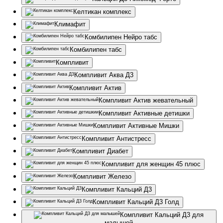
Келтикан комплекс
Климафит
Комбилипен Нейро табс
Комбилипен табс
Компливит
Компливит Аква Д3
Компливит Актив
Компливит Актив жевательный
Компливит Активные детишки
Компливит Активные Мишки
Компливит Антистресс
Компливит Диабет
Компливит для женщин 45 плюс
Компливит Железо
Компливит Кальций Д3
Компливит Кальций Д3 Голд
Компливит Кальций Д3 для
малышей