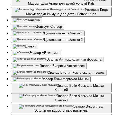
Мармеладки Актив для детей Fortevit Kids
Фортевит Кидс
Мармеладки Иммуно для детей Fortevit Kids
Центрум
Центрум Силвер
Цикловита — таблетка 1
Цикловита — таблетка 2
Цинкит
Эвалар АЕвитамин
Эвалар Антиоксидантная формула
Эвалар Биоритм Антистресс
Эвалар Биотин Комплекс для волос
Эвалар Бэби формула Мишки
Эвалар Бэби Формула Мишки
Кальций
Эвалар Бэби Формула Мишки
Омега-3
Эвалар В-комплекс
Эвалар легкодоступные витамины