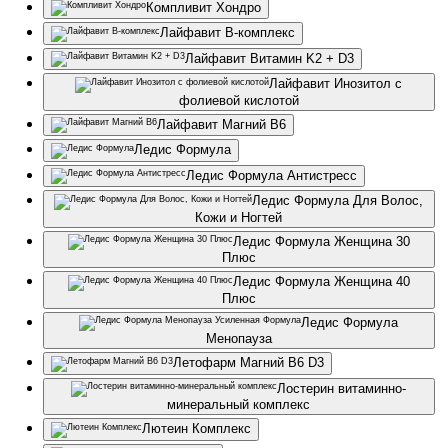
Компливит Хондро
Лайфавит В-комплекс
Лайфавит Витамин K2 + D3
Лайфавит Инозитол с
фолиевой кислотой
Лайфавит Магний В6
Ледис Формула
Ледис Формула Антистресс
Ледис Формула Для Волос,
Кожи и Ногтей
Ледис Формула Женщина 30
Плюс
Ледис Формула Женщина 40
Плюс
Ледис Формула
Менопауза
Летофарм Магний B6 D3
Лостерин витаминно-
минеральный комплекс
Лютеин Комплекс