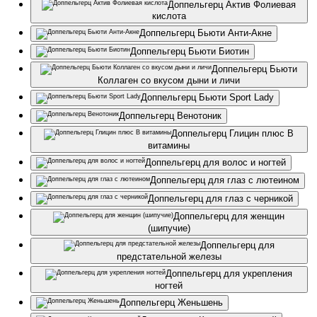
Доппельгерц Актив Фолиевая
кислота
Доппельгерц Бьюти Анти-Акне
Доппельгерц Бьюти Биотин
Доппельгерц Бьюти
Коллаген со вкусом дыни и личи
Доппельгерц Бьюти Sport Lady
Доппельгерц Венотоник
Доппельгерц Глицин плюс B
витамины
Доппельгерц для волос и ногтей
Доппельгерц для глаз с лютеином
Доппельгерц для глаз с черникой
Доппельгерц для женщин
(шипучие)
Доппельгерц для
предстательной железы
Доппельгерц для укрепления
ногтей
Доппельгерц Женьшень