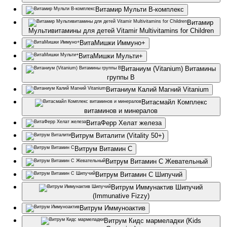
Витамир Мульти В-комплекс
Витамир
Мультивитамины для детей Vitamir Multivitamins for Children
ВитаМишки Иммуно+
ВитаМишки Мульти+
Витаниум (Vitanium) Витамины
группы B
Витаниум Калий Магний Vitanium
Витасмайл Комплекс
витаминов и минералов
ВитаФерр Хелат железа
Витрум Виталити (Vitality 50+)
Витрум Витамин С
Витрум Витамин С Жевательный
Витрум Витамин С Шипучий
Витрум Иммунактив Шипучий
(Immunative Fizzy)
Витрум Иммуноактив
Витрум Кидс мармеладки (Kids