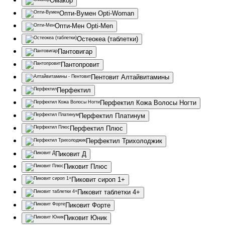
Омакор
Опти-Вумен Opti-Woman
Опти-Мен Opti-Men
Остеокеа (таблетки)
Пантовигар
Пантопровит
Пентовит Алтайвитамины
Перфектил
Перфектил Кожа Волосы Ногти
Перфектил Платинум
Перфектил Плюс
Перфектил Трихолоджик
Пиковит Д
Пиковит Плюс
Пиковит сироп 1+
Пиковит таблетки 4+
Пиковит Форте
Пиковит Юник