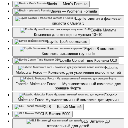
Biovin — Men’s Formula
Biovin — Women’s Formula
Eqville Биотин и фолиевая
кислота с Омега 3
Eqville Мульти
Комплекс для женщин и мужчин 13+10
Eqville Тройное железо
Eqville B-комплекс
Комплекс витаминов группы Б
Eqville Control Time Коэнзим Q10
Faberlic
Molecular Force — Комплекс для укрепления волос и ногтей
Faberlic Molecular Force — Мультивитаминный комплекс для
женщин Форте
Faberlic
Molecular Force Мультивитаминный комплекс для мужчин
GLS — Калий Магний
GLS Биотин 5000
GLS Витамин д3
жевательный для детей