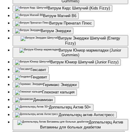
Gummies)
Витрум Кидс Шипучий (Kids Fizzy)
Витрум Магний В6
Витрум Пренатал Плюс
Витрум Энерджи
Витрум Энерджи Шипучий (Energy
Fizzy)
Витрум Юниор мармеладки (Junior
Gummies)
Витрум Юниор Шипучий (Junior Fizzy)
Гексавит
Гендевит
Геримакс Энерджи
Глюконат кальция
Динамизан
Доппельгерц Актив 50+
Доппельгерц актив Антистресс
Доппельгерц Актив
Витамины для больных диабетом