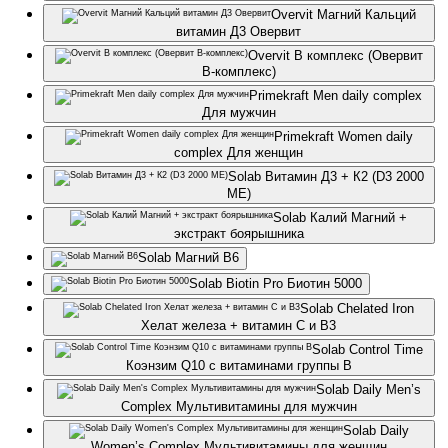
Overvit Магний Кальций
витамин Д3 Овервит
Overvit B комплекс (Овервит
В-комплекс)
Primekraft Men daily complex
Для мужчин
Primekraft Women daily
complex Для женщин
Solab Витамин Д3 + К2 (D3 2000
МЕ)
Solab Калий Магний +
экстракт боярышника
Solab Магний В6
Solab Biotin Pro Биотин 5000
Solab Chelated Iron
Хелат железа + витамин С и В3
Solab Control Time
Коэнзим Q10 с витаминами группы В
Solab Daily Men’s
Complex Мультивитамины для мужчин
Solab Daily
Women’s Complex Мультивитамины для женщин