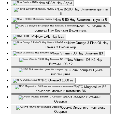
Now ADAM Нау Адам
Now B-100 Нау Витамины группы
В
Now B-50 Нау Витамины группы В
Now Co-Enzyme B-
complex Нау Коэнзим B-комплекс
Now EVE Нау Ева
Now Omega 3 Fish Oil Нау
Омега 3 Рыбий жир
Now Vitamin D3 Нау Витамин Д3
Now Vitamin D3 K2 Нау
Витамин D3 K2
NFO Zink complex Цинка
бисглицинат
NFO Омега-3 1000 мг
NFO Magnesium B6
Комплекс магния и витамина В6
Overvit Железо Витамин C
Овервит
Overvit Иммунитет комплекс
Овервит