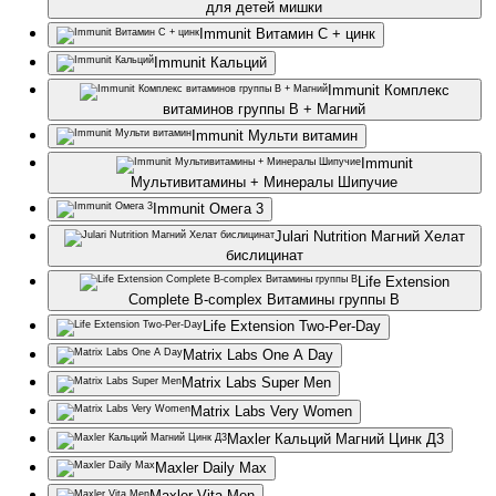
для детей мишки
Immunit Витамин С + цинк
Immunit Кальций
Immunit Комплекс
витаминов группы В + Магний
Immunit Мульти витамин
Immunit
Мультивитамины + Минералы Шипучие
Immunit Омега 3
Julari Nutrition Магний Хелат
бислицинат
Life Extension
Complete B-complex Витамины группы B
Life Extension Two-Per-Day
Matrix Labs One A Day
Matrix Labs Super Men
Matrix Labs Very Women
Maxler Кальций Магний Цинк Д3
Maxler Daily Max
Maxler Vita Men