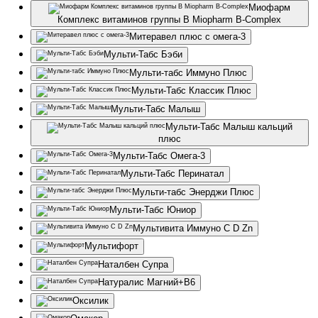
Миофарм
Комплекс витаминов группы B Miopharm B-Complex
Митеравел плюс с омега-3
Мульти-Табс Бэби
Мульти-табс Иммуно Плюс
Мульти-Табс Классик Плюс
Мульти-Табс Малыш
Мульти-Табс Малыш кальций
плюс
Мульти-Табс Омега-3
Мульти-Табс Перинатал
Мульти-табс Энерджи Плюс
Мульти-Табс Юниор
Мультивита Иммуно С D Zn
Мультифорт
Наталбен Супра
Натуралис Магний+В6
Оксилик