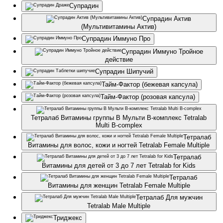
Супрадин
Супрадин Актив
(Мультивитамины Актив)
Супрадин Иммуно Про
Супрадин Иммуно Тройное
действие
Супрадин Шипучий
Тайм-Фактор (бежевая капсула)
Тайм-Фактор (розовая капсула)
Тетралаб Витамины группы В Мульти B-комплекс Tetralab
Multi B-complex
Тетралаб
Витамины для волос, кожи и ногтей Tetralab Female Multiple
Тетралаб
Витамины для детей от 3 до 7 лет Tetralab for Kids
Тетралаб
Витамины для женщин Tetralab Female Multiple
Тетралаб Для мужчин
Tetralab Male Multiple
Триджекс