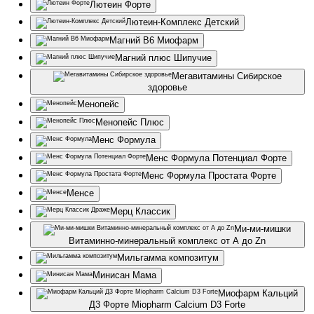
Лютеин Форте
Лютеин-Комплекс Детский
Магний В6 Миофарм
Магний плюс Шипучие
Мегавитамины Сибирское
здоровье
Менопейс
Менопейс Плюс
Менс Формула
Менс Формула Потенциал Форте
Менс Формула Простата Форте
Менсе
Мерц Классик
Ми-ми-мишки
Витаминно-минеральный комплекс от А до Zn
Мильгамма композитум
Минисан Мама
Миофарм Кальций
Д3 Форте Miopharm Calcium D3 Forte