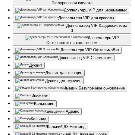
Гиалуроновая кислота
Доппельгерц VIP для беременных
Доппельгерц VIP для красоты
Доппельгерц VIP Кардиосистема
3
Доппельгерц VIP
Остеопротект с коллагеном
Доппельгерц VIP ОфтальмоВит
Доппельгерц VIP Спермактив
Дуовит
Дуовит для женщин
Дуовит для мужчин
Имедин Безупречное обновление
Иноферт
Кальцемин
Кальцемин Адванс
Кальцид
Кальций Д3 Никомед
Кальций Д3 Никомед Форте