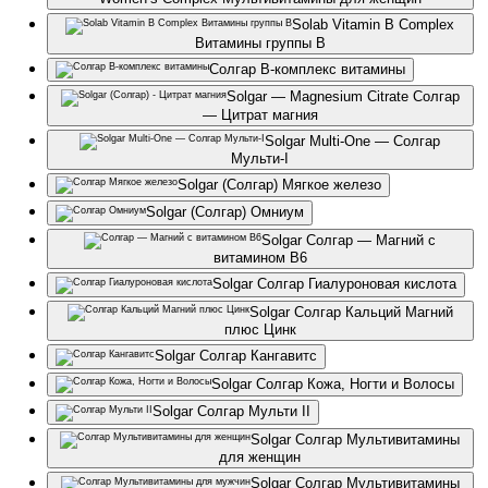
Solab Vitamin B Complex
Витамины группы В
Солгар В-комплекс витамины
Solgar — Magnesium Citrate Солгар
— Цитрат магния
Solgar Multi-One — Солгар
Мульти-I
Solgar (Солгар) Мягкое железо
Solgar (Солгар) Омниум
Solgar Солгар — Магний с
витамином В6
Solgar Солгар Гиалуроновая кислота
Solgar Солгар Кальций Магний
плюс Цинк
Solgar Солгар Кангавитс
Solgar Солгар Кожа, Ногти и Волосы
Solgar Солгар Мульти II
Solgar Солгар Мультивитамины
для женщин
Solgar Солгар Мультивитамины