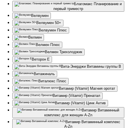
Благомакс Планирование и
первый триместр
Велвумен
Велвумен 50+
Велвумен Плюс
Велмен
Велмен Плюс
Велмен Трихолоджик
Веторон Е
Вита-Энерджи Витамины группы В
Витажиналь
Виталюкс Плюс
Витамир (Vitamir) Магния оротат
Витамир (Vitamir) Пренатал
Витамир (Vitamir) Цинк Актив
Витамир Витаминный
комплекс для женщин A-Zn
Витамир Витаминный комплекс
A-Zn