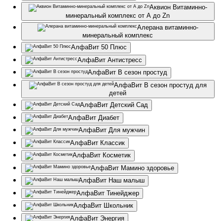
Аквион Витаминно-
минеральный комплекс от А до Zn
Алерана витаминно-
минеральный комплекс
АлфаВит 50 Плюс
АлфаВит Антистресс
АлфаВит В сезон простуд
АлфаВит В сезон простуд для
детей
АлфаВит Детский Сад
АлфаВит Диабет
АлфаВит Для мужчин
АлфаВит Классик
АлфаВит Косметик
АлфаВит Мамино здоровье
АлфаВит Наш малыш
АлфаВит Тинейджер
АлфаВит Школьник
АлфаВит Энергия