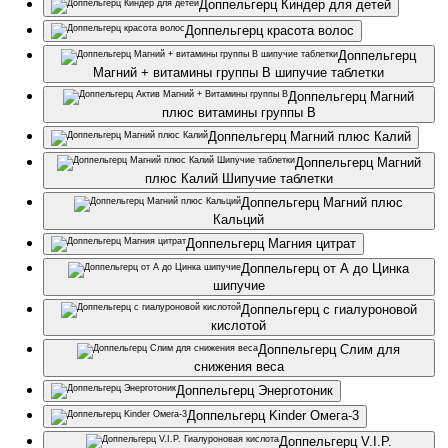
Доппельгерц Киндер для детей
Доппельгерц красота волос
Доппельгерц
Магний + витамины группы B шипучие таблетки
Доппельгерц Магний
плюс витамины группы В
Доппельгерц Магний плюс Калий
Доппельгерц Магний
плюс Калий Шипучие таблетки
Доппельгерц Магний плюс
Кальций
Доппельгерц Магния цитрат
Доппельгерц от А до Цинка
шипучие
Доппельгерц с гиалуроновой
кислотой
Доппельгерц Слим для
снижения веса
Доппельгерц Энерготоник
Доппельгерц Kinder Омега-3
Доппельгерц V.I.P.