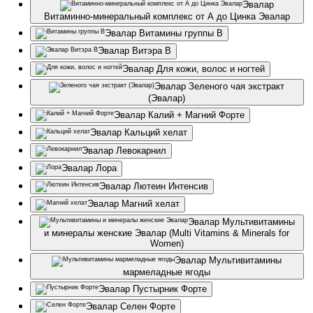
Эвалар
Витаминно-минеральный комплекс от А до Цинка Эвалар
Эвалар Витамины группы В
Эвалар Витэра В
Эвалар Для кожи, волос и ногтей
Эвалар Зеленого чая экстракт
(Эвалар)
Эвалар Калий + Магний Форте
Эвалар Кальций хелат
Эвалар Левокарнил
Эвалар Лора
Эвалар Лютеин Интенсив
Эвалар Магний хелат
Эвалар Мультивитамины
и минералы женские Эвалар (Multi Vitamins & Minerals for
Women)
Эвалар Мультивитамины
мармеладные ягоды
Эвалар Пустырник Форте
Эвалар Селен Форте