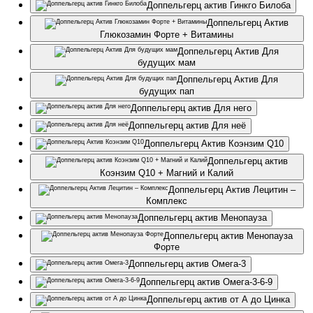
Доппельгерц актив Гинкго Билоба
Доппельгерц Актив
Глюкозамин Форте + Витамины
Доппельгерц Актив Для
будущих мам
Доппельгерц Актив Для
будущих пап
Доппельгерц актив Для него
Доппельгерц актив Для неё
Доппельгерц Актив Коэнзим Q10
Доппельгерц актив
Коэнзим Q10 + Магний и Калий
Доппельгерц Актив Лецитин –
Комплекс
Доппельгерц актив Менопауза
Доппельгерц актив Менопауза
Форте
Доппельгерц актив Омега-3
Доппельгерц актив Омега-3-6-9
Доппельгерц актив от А до Цинка