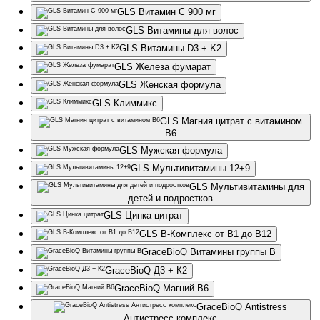
GLS Витамин С 900 мг
GLS Витамины для волос
GLS Витамины D3 + K2
GLS Железа фумарат
GLS Женская формула
GLS Климмикс
GLS Магния цитрат с витамином
В6
GLS Мужская формула
GLS Мультивитамины 12+9
GLS Мультивитамины для
детей и подростков
GLS Цинка цитрат
GLS B-Комплекс от B1 до B12
GraceBioQ Витамины группы В
GraceBioQ Д3 + К2
GraceBioQ Магний В6
GraceBioQ Antistress
Антистресс комплекс