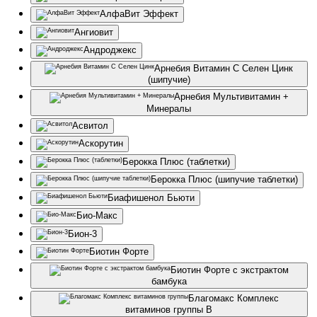
АлфаВит Эффект
Ангиовит
Андроджекс
Арнебия Витамин С Селен Цинк
(шипучие)
Арнебия Мультивитамин +
Минералы
Асвитол
Аскорутин
Берокка Плюс (таблетки)
Берокка Плюс (шипучие таблетки)
Биафишенол Бьюти
Био-Макс
Бион-3
Биотин Форте
Биотин Форте с экстрактом
бамбука
Благомакс Комплекс
витаминов группы B