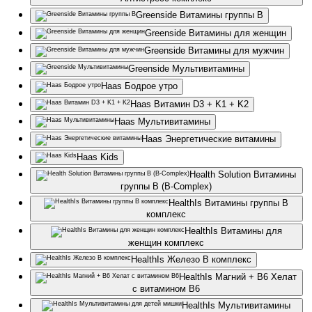
Greenside Витамины группы В
Greenside Витамины для женщин
Greenside Витамины для мужчин
Greenside Мультивитамины
Haas Бодрое утро
Haas Витамин D3 + K1 + K2
Haas Мультивитамины
Haas Энергетические витамины
Haas Kids
Health Solution Витамины
группы В (B-Complex)
HealthIs Витамины группы В
комплекс
HealthIs Витамины для
женщин комплекс
HealthIs Железо В комплекс
HealthIs Магний + В6 Хелат
с витамином В6
HealthIs Мультивитамины