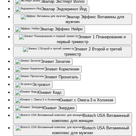
Эвалар Экстперт Волос
Эвалар Эндокринол Йод
Эвалар Эффекс Витамины для
мужчин
Эвалар Эффекс Нейро
Элевит 1 Планирование и
первый триместр
Элевит 2 Второй и третий
триместр
Элевит Зачатие
Элевит Кормление
Элевит Пронаталь
Эстровэл
Юнивит Кидс
Юнивит с Омега-3 и Холином
Юнивит Энерджи
Biotech USA Витаминный
комплекс для женщин
Biotech USA Витаминный
комплекс для мужчин