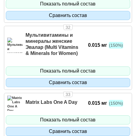
Показать полный состав
Сравнить состав
Мультивитамины и
минералы женские
0.015
(150%)
Эвалар (Multi Vitamins
& Minerals for Women)
Показать полный состав
Сравнить состав
Matrix Labs One A Day
0.015
(150%)
Показать полный состав
Сравнить состав