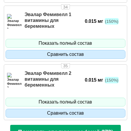
Эвалар Фемивелл 1
витамины для
0.015
(150%)
беременных
Показать полный состав
Сравнить состав
Эвалар Фемивелл 2
витамины для
0.015
(150%)
беременных
Показать полный состав
Сравнить состав