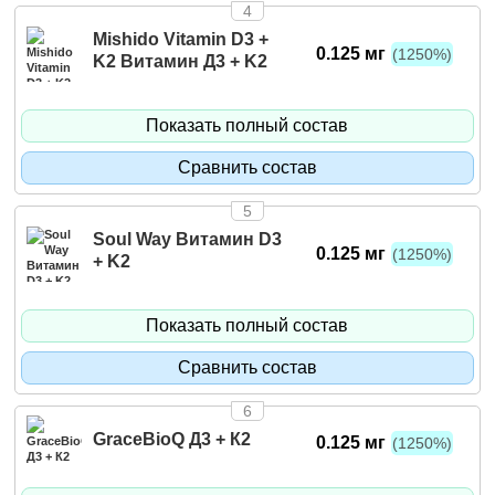
Mishido Vitamin D3 +
0.125
(1250%)
K2 Витамин Д3 + K2
Показать полный состав
Сравнить состав
Soul Way Витамин D3
0.125
(1250%)
+ K2
Показать полный состав
Сравнить состав
GraceBioQ Д3 + К2
0.125
(1250%)