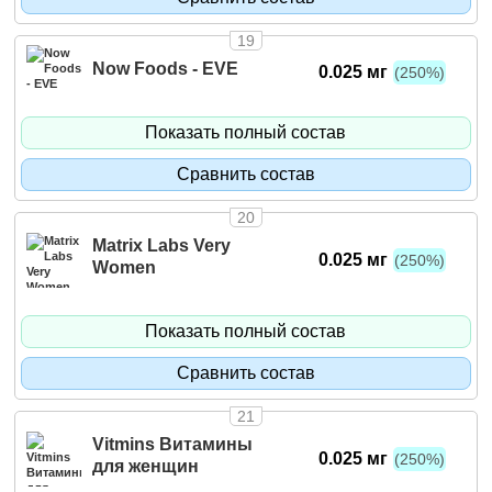
Now Foods - EVE
0.025
(250%)
Показать полный состав
Сравнить состав
Matrix Labs Very
0.025
(250%)
Women
Показать полный состав
Сравнить состав
Vitmins Витамины
0.025
(250%)
для женщин