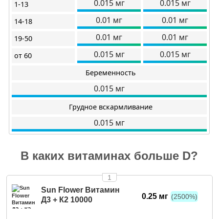
0.015
0.015
1-13
0.01
0.01
14-18
0.01
0.01
19-50
0.015
0.015
от 60
Беременность
0.015
Грудное вскармливание
0.015
В каких витаминах больше D?
Sun Flower Витамин
0.25
(2500%)
Д3 + К2 10000