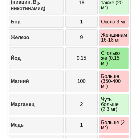
(ниацин, B
,
18
также (20
3
мг)
никотинамид)
Бор
1
Около 3 мг
Женщинам
Железо
9
16-18 мг
Столько
Йод
0.15
же (0,15
мг)
Больше
Магний
100
(350-400
мг)
Чуть
Марганец
2
больше
(2,3 мг)
Больше (2
Медь
1
мг)