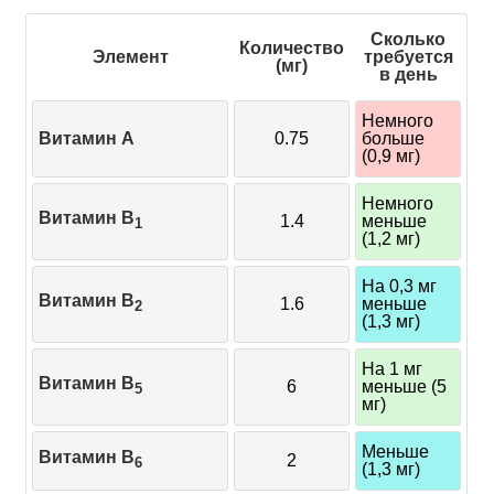
Сколько
Количество
Элемент
требуется
(мг)
в день
Немного
Витамин A
0.75
больше
(0,9 мг)
Немного
Витамин B
1.4
меньше
1
(1,2 мг)
На 0,3 мг
Витамин B
1.6
меньше
2
(1,3 мг)
На 1 мг
Витамин B
6
меньше (5
5
мг)
Меньше
Витамин B
2
6
(1,3 мг)