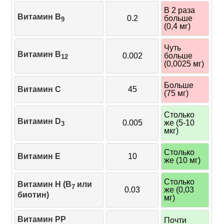
В 2 раза
Витамин B
0.2
больше
9
(0,4 мг)
Чуть
Витамин B
0.002
больше
12
(0,0025 мг)
Больше
Витамин C
45
(75 мг)
Столько
Витамин D
0.005
же (5-10
3
мкг)
Столько
Витамин E
10
же (10 мг)
Столько
Витамин H (B
или
7
0.03
же (0,03
биотин)
мг)
Витамин PP
Почти