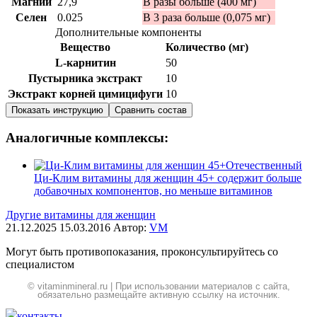
Магний
27,9
В разы больше (400 мг)
Селен
0.025
В 3 раза больше (0,075 мг)
Дополнительные компоненты
Вещество
Количество (мг)
L-карнитин
50
Пустырника экстракт
10
Экстракт корней цимицифуги
10
Показать инструкцию
Сравнить состав
Аналогичные комплексы:
Отечественный
Ци-Клим витамины для женщин 45+ содержит больше
добавочных компонентов, но меньше витаминов
Другие витамины для женщин
21.12.2025
15.03.2016
Автор:
VM
Могут быть противопоказания, проконсультируйтесь со
специалистом
© vitaminmineral.ru | При использовании материалов с сайта,
обязательно размещайте активную ссылку на источник.
контакты