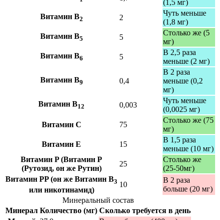
(1,5 мг)
Чуть меньше
Витамин B
2
2
(1,8 мг)
Столько же (5
Витамин B
5
5
мг)
В 2,5 раза
Витамин B
5
6
меньше (2 мг)
В 2 раза
Витамин B
0,4
меньше (0,2
9
мг)
Чуть меньше
Витамин B
0,003
12
(0,0025 мг)
Столько же (75
Витамин C
75
мг)
В 1,5 раза
Витамин E
15
меньше (10 мг)
Витамин P (Витамин P
Столько же
25
(Рутозид, он же Рутин)
(25-50мг)
Витамин PP (он же Витамин B
В 2 раза
3
10
больше (20 мг)
или никотинамид)
Минеральный состав
Минерал
Количество (мг)
Сколько требуется в день