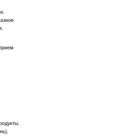
е.
разное
и.
 прием
родукты,
нь),