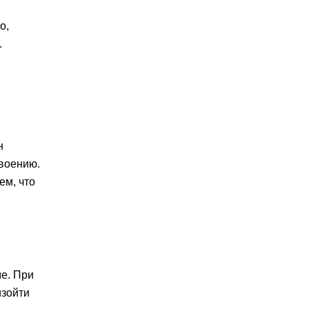
о,
.
н
своению.
ем, что
ме. При
изойти