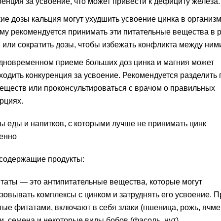
ренция за усвоение, что может привести к дефициту железа.
ие дозы кальция могут ухудшить усвоение цинка в организм
му рекомендуется принимать эти питательные вещества в 
 или сократить дозы, чтобы избежать конфликта между ним
дновременном приеме больших доз цинка и магния может
ходить конкуренция за усвоение. Рекомендуется разделить
веществ или проконсультироваться с врачом о правильных
рциях.
 еды и напитков, с которыми лучше не принимать цинк
енно
содержащие продукты:
таты — это антипитательные вещества, которые могут
зовывать комплексы с цинком и затруднять его усвоение. П
тые фитатами, включают в себя злаки (пшеница, рожь, ячме
и, семена и некоторые виды бобов (фасоль, нут).