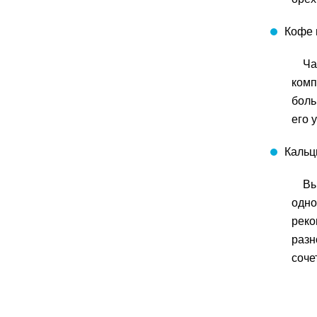
Кофе 
Ча
комп
боль
его 
Кальц
Вы
одно
реко
разн
соче