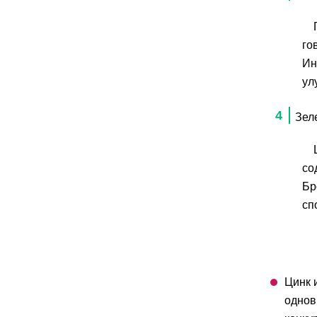
го
Ин
ул
Зел
со
Бр
сп
Цинк 
однов