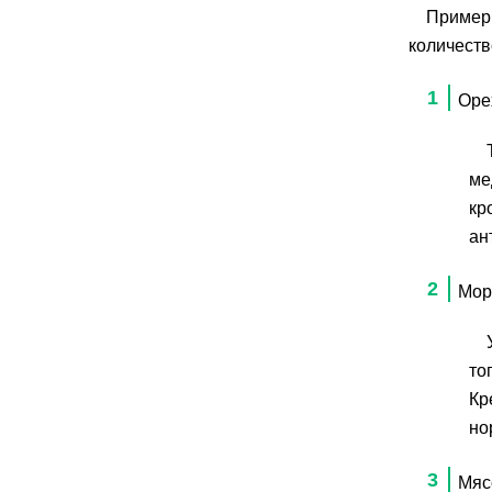
Примеры
количеств
Оре
ме
кр
ан
Мор
то
Кр
но
Мяс