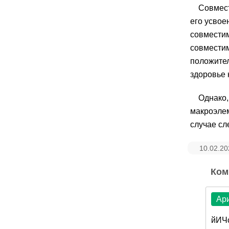
Совмест
его усвое
совместим
совместим
положител
здоровье 
Однако,
макроэлем
случае сл
10.02.20
Ком
Ар
йИЧ