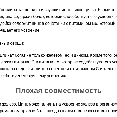
Говядина также один из лучших источников цинка. Кроме тог
вядина содержит белок, который способствует его усвоению
дейка содержит цинк в сочетании с витамином B6, который
учшает его усвоение.
ень и овощи:
Шпинат богат не только железом, но и цинком. Кроме того, о
держит витамин C и витамин A, которые содействуют его у
окколиа содержит цинк в сочетании с витамином C и кальци
особствует его лучшему усвоению.
Плохая совместимость
и железо. Цинк может влиять на усвоение железа в организ
ременном приеме больших доз цинка с железом может про