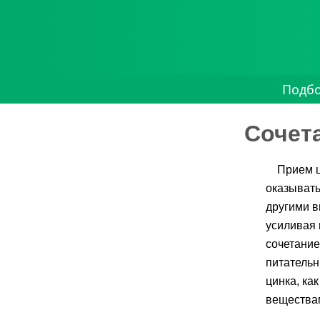
Подб
Сочет
Прием ц
оказывать
другими в
усиливая 
сочетание
питатель
цинка, ка
вещества