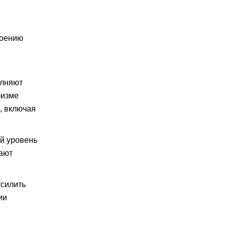
воению
олняют
лизме
, включая
й уровень
рают
усилить
ии