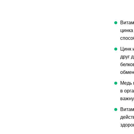
Витам
цинка
спосо
Цинк 
друг 
белко
обмен
Медь 
в орг
важну
Витам
дейст
здоро