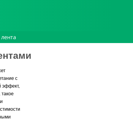
 лента
ентами
жет
етание с
 эффект,
 такое
ти
естимости
ьными