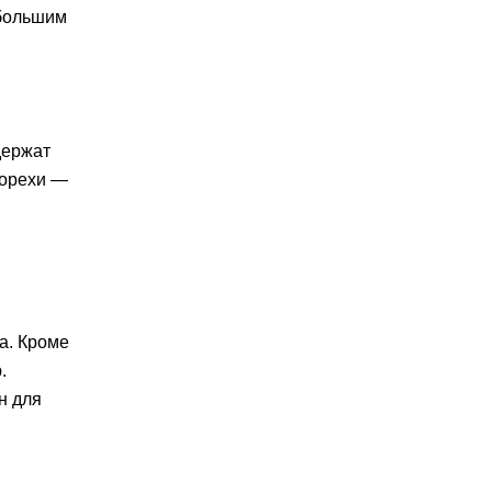
 большим
держат
 орехи —
а. Кроме
.
н для