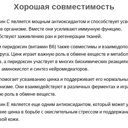
Хорошая совместимость
ин С является мощным антиоксидантом и способствует ус
 в организме. Вместе они усиливают иммунную функцию,
бствуют заживлению ран и регенерации тканей.
и пиридоксин (витамин B6) также совместимы и взаимодоп
друга. Цинк играет важную роль в обмене веществ и метабо
в, а пиридоксин участвует в многих биохимических реакциях
 аминокислот и синтез нейромедиаторов.
помогает усваиванию цинка и поддерживает его нормальны
анизме. Они взаимодействуют в различных ферментах и иг
ю роль в обмене веществ.
ин Е является еще одним антиоксидантом, который может 
вие цинка в борьбе с окислительным стрессом и поддержан
вой кожи.