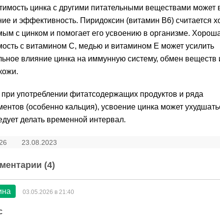
имость цинка с другими питательными веществами может 
ние и эффективность. Пиридоксин (витамин B6) считается 
ым с цинком и помогает его усвоению в организме. Хорош
ость с витамином С, медью и витамином Е может усилить
ьное влияние цинка на иммунную систему, обмен веществ 
кожи.
 при употреблении фитатсодержащих продуктов и ряда
ентов (особенно кальция), усвоение цинка может ухудшать
едует делать временной интервал.
26
23.08.2023
ментарии (
4
)
ина
03.05.2026 в 21:40
с