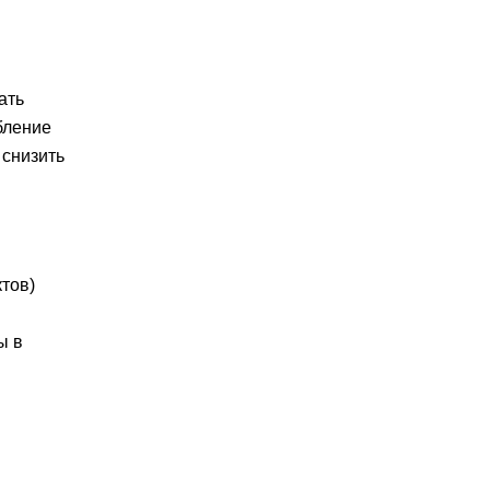
ать
бление
 снизить
тов)
ы в