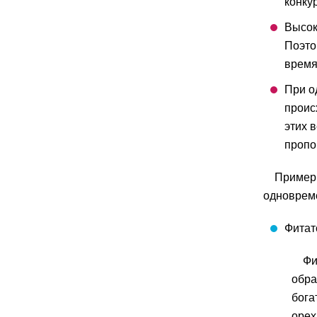
конку
Высок
Поэто
время
При о
проис
этих 
пропо
Примеры
одноврем
Фитат
Фи
обра
бога
орех