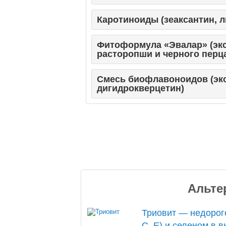
Каротиноиды (зеаксантин, 
Фитоформула «Эвалар» (экс
расторопши и черного перц
Смесь биофлавоноидов (экс
дигидрокверцетин)
Альте
Триовит — недорого
C, E) и селеном в 