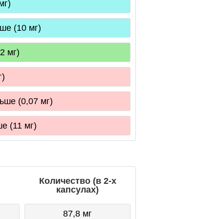
мг)
ше (10 мг)
2 мг)
г)
ьше (0,07 мг)
е (11 мг)
Количество (в 2-х
капсулах)
87,8 мг