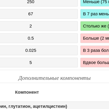
250
Меньше (75 
67
В 7 раз мень
2
Столько же (
0.5
Больше (2 м
0.025
В 3 раза бол
5
Вдвое больш
Дополнительные компоненты
Компонент
ин, глутатион, ацетилцистеин)