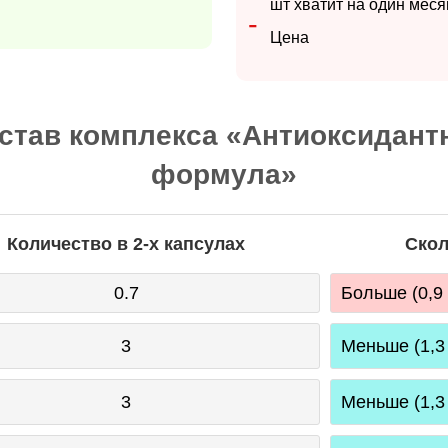
шт хватит на один меся
Цена
став комплекса «Антиоксидант
формула»
Количество в 2-х капсулах
Скол
0.7
Больше (0,9 
3
Меньше (1,3
3
Меньше (1,3