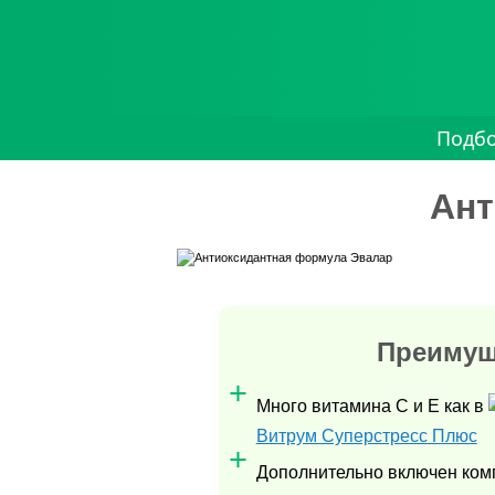
Подб
Ант
Преимущ
Много витамина С и Е как в
Витрум Суперстресс Плюс
Дополнительно включен ком