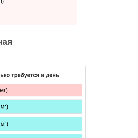
ц)
ная
ько требуется в день
мг)
 мг)
 мг)