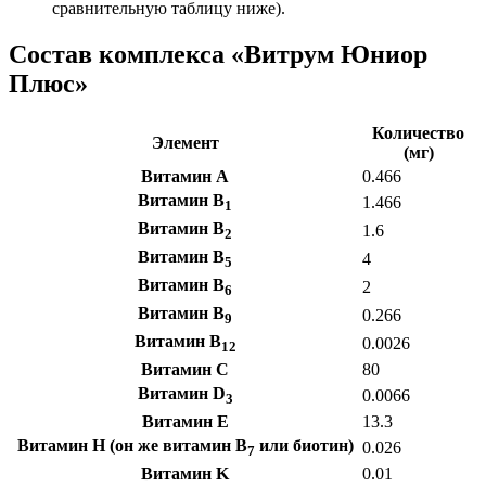
сравнительную таблицу ниже).
Состав комплекса «Витрум Юниор
Плюс»
Количество
Элемент
(мг)
Витамин А
0.466
Витамин B
1.466
1
Витамин B
1.6
2
Витамин B
4
5
Витамин B
2
6
Витамин B
0.266
9
Витамин B
0.0026
12
Витамин C
80
Витамин D
0.0066
3
Витамин E
13.3
Витамин H (он же витамин B
или биотин)
0.026
7
Витамин K
0.01