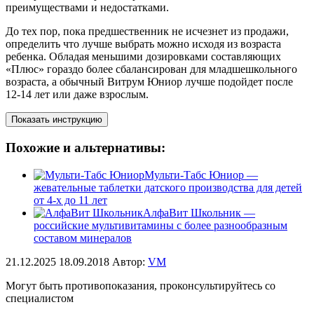
преимуществами и недостатками.
До тех пор, пока предшественник не исчезнет из продажи,
определить что лучше выбрать можно исходя из возраста
ребенка. Обладая меньшими дозировками составляющих
«Плюс» гораздо более сбалансирован для младшешкольного
возраста, а обычный Витрум Юниор лучше подойдет после
12-14 лет или даже взрослым.
Показать инструкцию
Похожие и альтернативы:
Мульти-Табс Юниор —
жевательные таблетки датского производства для детей
от 4-х до 11 лет
АлфаВит Школьник —
российские мультивитамины с более разнообразным
составом минералов
21.12.2025
18.09.2018
Автор:
VM
Могут быть противопоказания, проконсультируйтесь со
специалистом