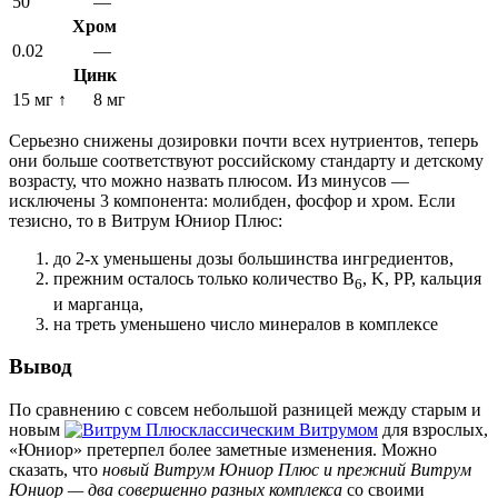
50
—
Хром
0.02
—
Цинк
15 мг
↑
8 мг
Серьезно снижены дозировки почти всех нутриентов, теперь
они больше соответствуют российскому стандарту и детскому
возрасту, что можно назвать плюсом. Из минусов —
исключены 3 компонента: молибден, фосфор и хром. Если
тезисно, то в Витрум Юниор Плюс:
до 2-х уменьшены дозы большинства ингредиентов,
прежним осталось только количество B
, K, PP, кальция
6
и марганца,
на треть уменьшено число минералов в комплексе
Вывод
По сравнению с совсем небольшой разницей между старым и
новым
классическим Витрумом
для взрослых,
«Юниор» претерпел более заметные изменения. Можно
сказать, что
новый Витрум Юниор Плюс и прежний Витрум
Юниор — два совершенно разных комплекса
со своими