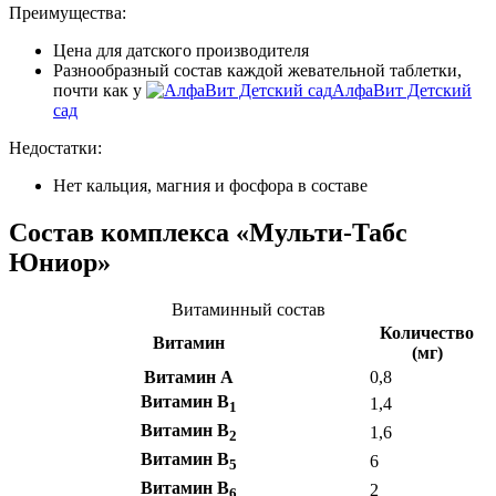
Преимущества:
Цена для датского производителя
Разнообразный состав каждой жевательной таблетки,
почти как у
АлфаВит Детский
сад
Недостатки:
Нет кальция, магния и фосфора в составе
Состав комплекса «Мульти-Табс
Юниор»
Витаминный состав
Количество
Витамин
(мг)
Витамин А
0,8
Витамин B
1,4
1
Витамин B
1,6
2
Витамин B
6
5
Витамин B
2
6