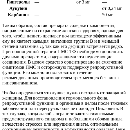
Гингеролы
—
от 3 мг
—
Аукубин
—
—
от 0,24 мг
Карбинол
—
—
50 мг
Таким образом, состав препарата содержит компоненты,
направленные на сохранение женского здоровья, однако для
того, чтобы назвать препарат по-настоящему эффективным
ему не хватает кальция, витаминов группы В и в меньшей
степени витамина Д, так как его дефицит встречается редко.
При полноценной терапии ПМС ТФ необходимо дополнить
другими препаратами, содержащими эти недостающие
соединения. В целом средство ориентировано на смягчение
симптомов ПМС и осторожную поддержку репродуктивной
функции. Его можно использовать в течение
рекомендованных производителем трех месяцев без риска
гипервитаминоза.
Чтобы определиться что лучше, нужно исходить от ожиданий
женщины. Для восстановления гормонального фона,
репродуктивной функции и организма в целом после тяжелых
заболеваний или перегрузок больше подойдет Цикловита. В
тех случаях, когда жалобы ограничиваются симптомами
предменструального синдрома и небольшими сбоями цикла
вследствие стрессов или нарушения диеты, оптимальным
соотношением безопасности и эффективности обладает Таим-