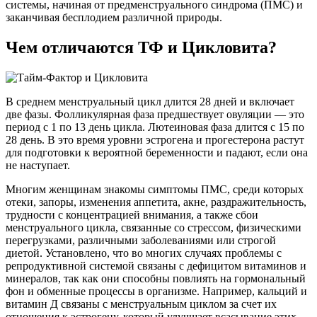
системы, начиная от предменструального синдрома (ПМС) и
заканчивая бесплодием различной природы.
Чем отличаются ТФ и Цикловита?
В среднем менструальный цикл длится 28 дней и включает
две фазы. Фолликулярная фаза предшествует овуляции — это
период с 1 по 13 день цикла. Лютеиновая фаза длится с 15 по
28 день. В это время уровни эстрогена и прогестерона растут
для подготовки к вероятной беременности и падают, если она
не наступает.
Многим женщинам знакомы симптомы ПМС, среди которых
отеки, запоры, изменения аппетита, акне, раздражительность,
трудности с концентрацией внимания, а также сбои
менструального цикла, связанные со стрессом, физическими
перегрузками, различными заболеваниями или строгой
диетой. Установлено, что во многих случаях проблемы с
репродуктивной системой связаны с дефицитом витаминов и
минералов, так как они способны повлиять на гормональный
фон и обменные процессы в организме. Например, кальций и
витамин Д связаны с менструальным циклом за счет их
отношения к эстрогену, который улучшает всасывание этих