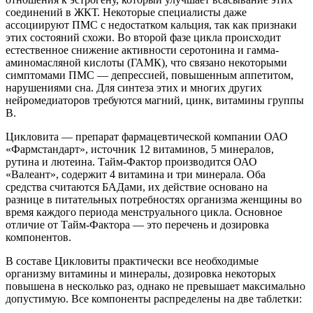
соединений в ЖКТ. Некоторые специалисты даже
ассоциируют ПМС с недостатком кальция, так как признаки
этих состояний схожи. Во второй фазе цикла происходит
естественное снижение активности серотонина и гамма-
аминомасляной кислоты (ГАМК), что связано некоторыми
симптомами ПМС — депрессией, повышенным аппетитом,
нарушениями сна. Для синтеза этих и многих других
нейромедиаторов требуются магний, цинк, витамины группы
В.
Цикловита
— препарат фармацевтической компании ОАО
«Фармстандарт», источник 12 витаминов, 5 минералов,
рутина и лютеина. Тайм-Фактор производится ОАО
«Валеант», содержит 4 витамина и три минерала. Оба
средства считаются БАДами, их действие основано на
разнице в питательных потребностях организма женщины во
время каждого периода менструального цикла. Основное
отличие от Тайм-Фактора — это перечень и дозировка
компонентов.
В составе Цикловиты практически все необходимые
организму витамины и минералы, дозировка некоторых
повышена в несколько раз, однако не превышает максимально
допустимую. Все компоненты распределены на две таблетки: