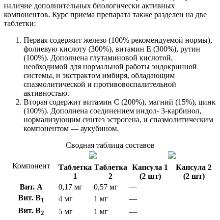
наличие дополнительных биологически активных
компонентов. Курс приема препарата также разделен на две
таблетки:
Первая содержит железо (100% рекомендуемой нормы),
фолиевую кислоту (300%), витамин Е (300%), рутин
(100%). Дополнена глутаминовой кислотой,
необходимой для нормальной работы эндокринной
системы, и экстрактом имбиря, обладающим
спазмолитической и противовоспалительной
активностью.
Вторая содержит витамин С (200%), магний (15%), цинк
(100%). Дополнена соединением индол- 3-карбинол,
нормализующим синтез эстрогена, и спазмолитическим
компонентом — аукубином.
Сводная таблица составов
Компонент
Таблетка
Таблетка
Капсула 1
Капсула 2
1
2
(2 шт)
(2 шт)
Вит. A
0,17 мг
0,57 мг
—
Вит. B
4 мг
1 мг
—
1
Вит. B
5 мг
1 мг
—
2