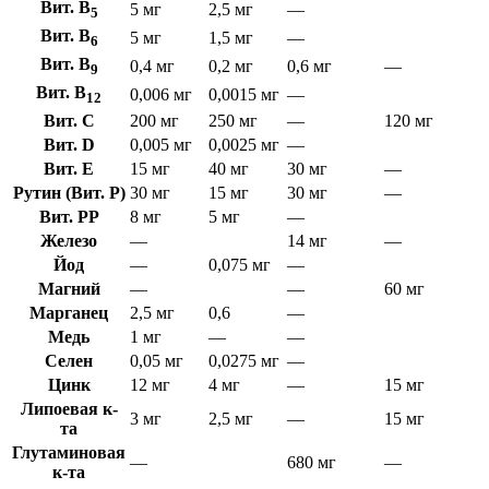
Вит. B
5 мг
2,5 мг
—
5
Вит. B
5 мг
1,5 мг
—
6
Вит. B
0,4 мг
0,2 мг
0,6 мг
—
9
Вит. B
0,006 мг
0,0015 мг
—
12
Вит. C
200 мг
250 мг
—
120 мг
Вит. D
0,005 мг
0,0025 мг
—
Вит. E
15 мг
40 мг
30 мг
—
Рутин (Вит. P)
30 мг
15 мг
30 мг
—
Вит. PP
8 мг
5 мг
—
Железо
—
14 мг
—
Йод
—
0,075 мг
—
Магний
—
—
60 мг
Марганец
2,5 мг
0,6
—
Медь
1 мг
—
—
Селен
0,05 мг
0,0275 мг
—
Цинк
12 мг
4 мг
—
15 мг
Липоевая к-
3 мг
2,5 мг
—
15 мг
та
Глутаминовая
—
680 мг
—
к-та