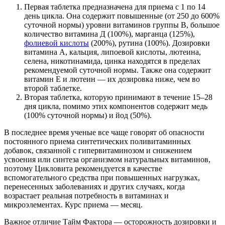
Первая таблетка предназначена для приема с 1 по 14
день цикла. Она содержит повышенные (от 250 до 600%
суточной нормы) уровни витаминов группы В, большое
количество витамина Д (100%), марганца (125%),
фолиевой кислоты
(200%), рутина (100%). Дозировки
витамина А, кальция, липоевой кислоты, лютеина,
селена, никотинамида, цинка находятся в пределах
рекомендуемой суточной нормы. Также она содержит
витамин Е и лютеин — их дозировка ниже, чем во
второй таблетке.
Вторая таблетка, которую принимают в течение 15–28
дня цикла, помимо этих компонентов содержит медь
(100% суточной нормы) и йод (50%).
В последнее время ученые все чаще говорят об опасности
постоянного приема синтетических поливитаминных
добавок, связанной с гипервитаминозом и снижением
усвоения или синтеза организмом натуральных витаминов,
поэтому Цикловита рекомендуется в качестве
вспомогательного средства при повышенных нагрузках,
перенесенных заболеваниях и других случаях, когда
возрастает реальная потребность в витаминах и
микроэлементах. Курс приема — месяц.
Важное отличие
Тайм Фактора
— осторожность дозировки и