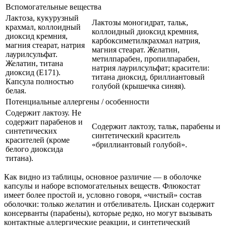
Вспомогательные вещества
Лактоза, кукурузный
Лактозы моногидрат, тальк,
крахмал, коллоидный
коллоидный диоксид кремния,
диоксид кремния,
карбоксиметилкрахмал натрия,
магния стеарат, натрия
магния стеарат. Желатин,
лаурилсульфат.
метилпарабен, пропилпарабен,
Желатин, титана
натрия лаурилсульфат; красители:
диоксид (Е171).
титана диоксид, бриллиантовый
Капсула полностью
голубой (крышечка синяя).
белая.
Потенциальные аллергены / особенности
Содержит лактозу. Не
содержит парабенов и
Содержит лактозу, тальк, парабены и
синтетических
синтетический краситель
красителей (кроме
«бриллиантовый голубой».
белого диоксида
титана).
Как видно из таблицы, основное различие — в оболочке
капсулы и наборе вспомогательных веществ. Флюкостат
имеет более простой и, условно говоря, «чистый» состав
оболочки: только желатин и отбеливатель. Цискан содержит
консерванты (парабены), которые редко, но могут вызывать
контактные аллергические реакции, и синтетический