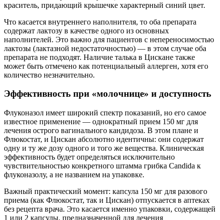
краситель, придающий крышечке характерный синий цвет.
Что касается внутреннего наполнителя, то оба препарата
содержат лактозу в качестве одного из основных
наполнителей. Это важно для пациентов с непереносимостью
лактозы (лактазной недостаточностью) — в этом случае оба
препарата не подходят. Наличие талька в Цискане также
может быть отмечено как потенциальный аллерген, хотя его
количество незначительно.
Эффективность при «молочнице» и доступность
Флуконазол имеет широкий спектр показаний, но его самое
известное применение — однократный прием 150 мг для
лечения острого вагинального кандидоза. В этом плане и
Флюкостат, и Цискан абсолютно идентичны: они содержат
одну и ту же дозу одного и того же вещества. Клиническая
эффективность будет определяться исключительно
чувствительностью конкретного штамма грибка Candida к
флуконазолу, а не названием на упаковке.
Важный практический момент: капсула 150 мг для разового
приема (как Флюкостат, так и Цискан) отпускается в аптеках
без рецепта врача. Это касается именно упаковки, содержащей
1 или 2 капсулы, предназначенной для лечения