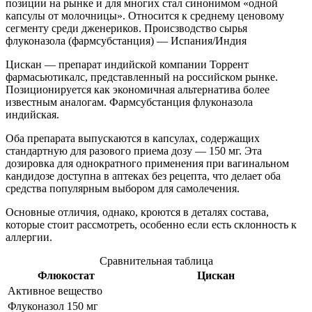
позиции на рынке и для многих стал синонимом «одной
капсулы от молочницы». Относится к среднему ценовому
сегменту среди дженериков. Происзводство сырья
флуконазола (фармсубстанция) — Испания/Индия
Цискан
— препарат индийской компании Торрент
фармасьютикалс, представленный на российском рынке.
Позиционируется как экономичная альтернатива более
известным аналогам. Фармсубстанция флуконазола
индийская.
Оба препарата выпускаются в капсулах, содержащих
стандартную для разового приема дозу — 150 мг. Эта
дозировка для однократного применения при вагинальном
кандидозе доступна в аптеках без рецепта, что делает оба
средства популярным выбором для самолечения.
Основные отличия, однако, кроются в деталях состава,
которые стоит рассмотреть, особенно если есть склонность к
аллергии.
Сравнительная таблица
Флюкостат
Цискан
Активное вещество
Флуконазол 150 мг