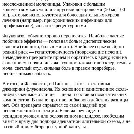
неосложненной молочницы. Упаковки с большим
количеством капсул или с другими дозировками (50 мг, 100
мг), которые используются для более длительных курсов
лечения (например, при хронических инфекциях или
профилактике), являются рецептурными.
Флуконазол обычно хорошо переносится. Наиболее частые
побочные эффекты — головная боль и диспепсические
явления (тошнота, боль в животе). Наиболее серьезный, но
редкий риск — гепатотоксичность (повреждение печени).
Немедленно прекратите прием и обратитесь к врачу, если на
фоне приема появились: желтушность кожи или склер, темная
моча, светлый стул, сильная боль в правом подреберье,
необъяснимая слабость.
В итоге, и Флюкостат, и Цискан — это эффективные
дженерики флуконазола. Их основное и единственное сколь-
нибудь значимое отличие — цена и состав вспомогательных
компонентов. В плане противогрибкового действия разницы
нет. Оба препарата справятся со своей задачей при
неосложненной инфекции. Если же речь идет о
рецидивирующем или осложненном кандидозе, необходим
визит к врачу для подбора адекватной длительной схемы, а не
разовый прием безрецептурной капсулы.