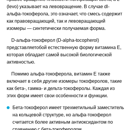
(levo) указывает на левовращение. В случае dl-
альфа-токоферола, это означает, что смесь содержит
как правовращающий, так и левовращающий
изомеры — синтетически получаемая форма.
D-альфа-токоферол (D-alpha-tocopherol)
представляетобой естественную форму витамина E,
которая обладает самой высокой биологической
активностью.
Помимо альфа-токоферола, витамин Е также
включает в себя другие изомеры токоферолов, такие
как бета-, гамма- и дельта-токоферолы. Каждая из
этих форм имеет свои особенности и функции.
Бета-токоферол имеет трехметильный заместитель
на кольцевой структуре, но альфа-токоферол
считается более активным антиоксидантом по
сравнению с бета-токоферолом.