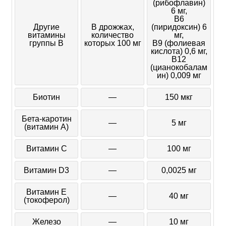
(рибофлавин)
6 мг,
В6
Другие
В дрожжах,
(пиридоксин) 6
витамины
количество
мг,
группы B
которых 100 мг
B9 (фолиевая
кислота) 0,6 мг,
В12
(цианокобалам
ин) 0,009 мг
Биотин
—
150 мкг
Бета-каротин
—
5 мг
(витамин А)
Витамин C
—
100 мг
Витамин D3
—
0,0025 мг
Витамин Е
—
40 мг
(токоферол)
Железо
—
10 мг