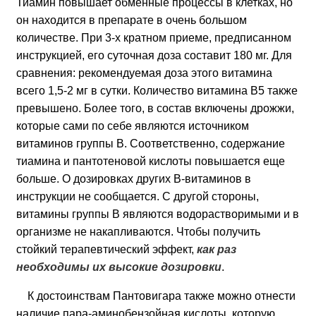
Тиамин повышает обменные процессы в клетках, но
он находится в препарате в очень большом
количестве. При 3-х кратном приеме, предписанном
инструкцией, его суточная доза составит 180 мг. Для
сравнения: рекомендуемая доза этого витамина
всего 1,5-2 мг в сутки. Количество витамина B5 также
превышено. Более того, в состав включены дрожжи,
которые сами по себе являются источником
витаминов группы B. Соответственно, содержание
тиамина и пантотеновой кислоты повышается еще
больше. О дозировках других B-витаминов в
инструкции не сообщается. С другой стороны,
витамины группы B являются водорастворимыми и в
организме не накапливаются. Чтобы получить
стойкий терапевтический эффект,
как раз
необходимы их высокие дозировки
.
К достоинствам Пантовигара также можно отнести
наличие пара-аминобензойная кислоты, которую