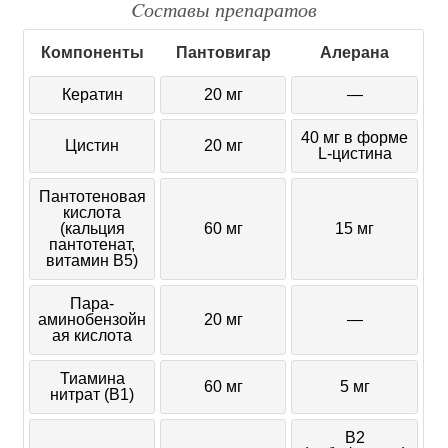
Cоставы препаратов
Компоненты
Пантовигар
Алерана
Кератин
20 мг
—
40 мг в форме
Цистин
20 мг
L-цистина
Пантотеновая
кислота
(кальция
60 мг
15 мг
пантотенат,
витамин B5)
Пара-
аминобензойн
20 мг
—
ая кислота
Тиамина
60 мг
5 мг
нитрат (B1)
В2