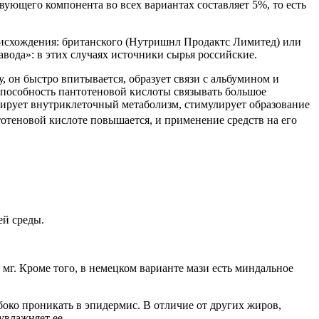
вующего компонента во всех вариантах составляет 5%, то есть
оисхождения: британского (Нутришнл Продактс Лимитед) или
ода»: в этих случаях источники сырья российские.
, он быстро впитывается, образует связи с альбумином и
Способность пантотеновой кислоты связывать большое
ирует внутриклеточный метаболизм, стимулирует образование
теновой кислоте повышается, и применение средств на его
ей среды.
3 мг. Кроме того, в немецком варианте мази есть миндальное
око проникать в эпидермис. В отличие от других жиров,
увлажняет ее.