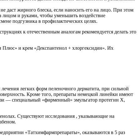
не даст жирного блеска, если наносить его на лицо. При этом
а лицом и руками, чтобы уменьшить воздействие
смене подгузника в профилактических целях.
нструкциях к отечественным аналогам рекомендуется делать это
н Плюс» и крем «Декспантенол + хлоргексидин». Их
 лечения легких форм пеленочного дерматита, при сильной
поверхность. Кроме того, препараты немецкой линейки имеют
ази — специальный «фирменный» эмульгатор протегин X,
тенолах. Существуют исследования , указывающие на
абеном.
редприятии «Татхимфармпрепараты», оказываются в 5 раз