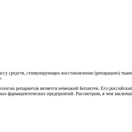
лассу средств, стимулирующих восстановление (репарацию) тка
е.
логии репарантов является немецкий Бепантен. Его российский
ых фармацевтических предприятий. Рассмотрим, в чем заключаю