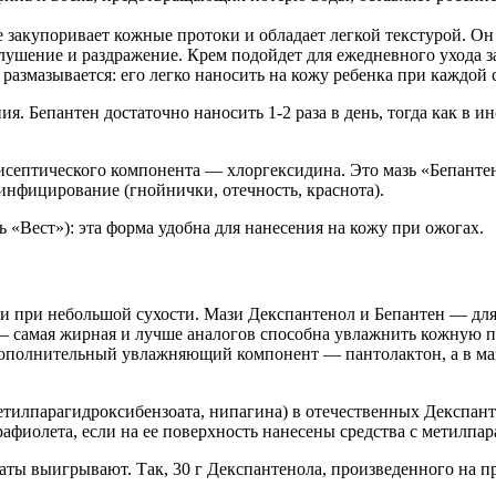
 закупоривает кожные протоки и обладает легкой текстурой. Он 
лушение и раздражение. Крем подойдет для ежедневного ухода з
азмазывается: его легко наносить на кожу ребенка при каждой 
. Бепантен достаточно наносить 1-2 раза в день, тогда как в и
исептического компонента — хлоргексидина. Это мазь «Бепанте
инфицирование (гнойнички, отечность, краснота).
 «Вест»): эта форма удобна для нанесения на кожу при ожогах.
и при небольшой сухости. Мази Декспантенол и Бепантен — для
 — самая жирная и лучше аналогов способна увлажнить кожную 
 дополнительный увлажняющий компонент — пантолактон, а в м
етилпарагидроксибензоата, нипагина) в отечественных Декспан
афиолета, если на ее поверхность нанесены средства с метилпар
ты выигрывают. Так, 30 г Декспантенола, произведенного на п