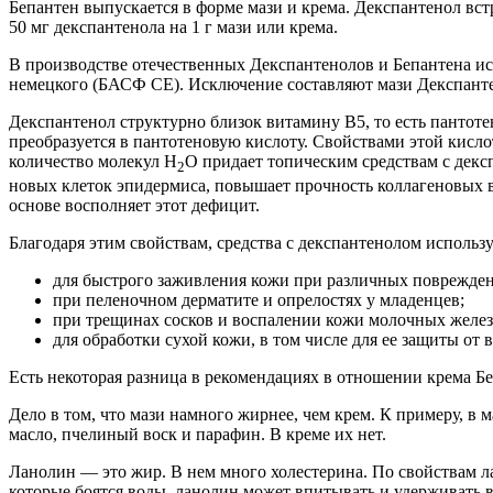
Бепантен выпускается в форме мази и крема. Декспантенол встр
50 мг декспантенола на 1 г мази или крема.
В производстве отечественных Декспантенолов и Бепантена и
немецкого (БАСФ СЕ). Исключение составляют мази Декспантен
Декспантенол структурно близок витамину B5, то есть пантотен
преобразуется в пантотеновую кислоту. Свойствами этой кисл
количество молекул H
O придает топическим средствам с дек
2
новых клеток эпидермиса, повышает прочность коллагеновых 
основе восполняет этот дефицит.
Благодаря этим свойствам, средства с декспантенолом использ
для быстрого заживления кожи при различных поврежден
при пеленочном дерматите и опрелостях у младенцев;
при трещинах сосков и воспалении кожи молочных желез
для обработки сухой кожи, в том числе для ее защиты от
Есть некоторая разница в рекомендациях в отношении крема Б
Дело в том, что мази намного жирнее, чем крем. К примеру, в м
масло, пчелиный воск и парафин. В креме их нет.
Ланолин — это жир. В нем много холестерина. По свойствам л
которые боятся воды, ланолин может впитывать и удерживать вл