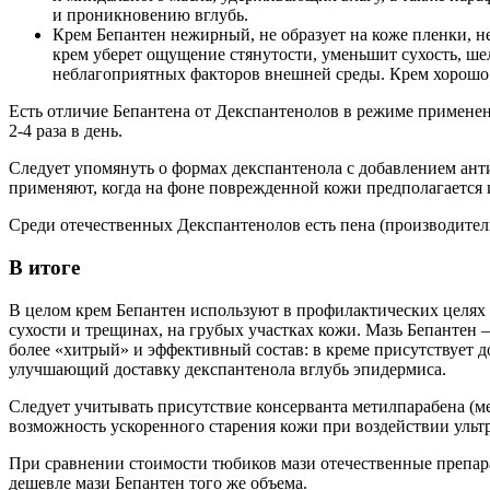
и проникновению вглубь.
Крем Бепантен нежирный, не образует на коже пленки, не
крем уберет ощущение стянутости, уменьшит сухость, ше
неблагоприятных факторов внешней среды. Крем хорошо р
Есть отличие Бепантена от Декспантенолов в режиме применения
2-4 раза в день.
Следует упомянуть о формах декспантенола с добавлением ант
применяют, когда на фоне поврежденной кожи предполагается 
Среди отечественных Декспантенолов есть пена (производитель
В итоге
В целом крем Бепантен используют в профилактических целях 
сухости и трещинах, на грубых участках кожи. Мазь Бепантен
более «хитрый» и эффективный состав: в креме присутствует
улучшающий доставку декспантенола вглубь эпидермиса.
Следует учитывать присутствие консерванта метилпарабена (м
возможность ускоренного старения кожи при воздействии ультр
При сравнении стоимости тюбиков мази отечественные препара
дешевле мази Бепантен того же объема.