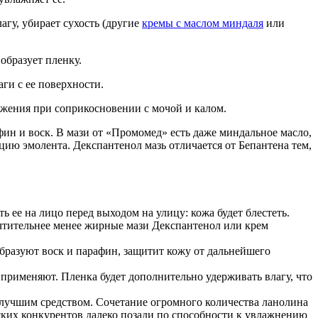
гу, убирает сухость (другие
кремы с маслом миндаля
или
образует пленку.
ги с ее поверхности.
ажения при соприкосновении с мочой и калом.
ин и воск. В мази от «Промомед» есть даже миндальное масло,
ию эмолента. Декспантенол мазь отличается от Бепантена тем,
 ее на лицо перед выходом на улицу: кожа будет блестеть.
почтительнее менее жирные мази Декспантенол или крем
бразуют воск и парафин, защитит кожу от дальнейшего
 применяют. Пленка будет дополнительно удерживать влагу, что
илучшим средством. Сочетание огромного количества ланолина
ских конкурентов далеко позади по способности к увлажнению