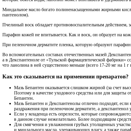
Миндальное масло богато полиненасыщенными жирными кислота
пантенолом).
Пчелиный воск обладает противовоспалительным действием, заж
Парафин кожей не впитывается. Как и воск, он образует на кож
При пеленочном дерматите пленка, которую образуют парафин
Во вспомогательных составах отечественных мазей Декспантен
а в Декспантеноле от «Тульской фармацевтической фабрики» с
что ланолина в ней существенно меньше (всего 17-20 мг на 1 г 
Как это сказывается на применении препаратов?
Мазь Бепантен оказывается слишком жирной (за счет высо
Поэтому в качестве уходового средства или для защиты о
Бепантен.
Мазь Бепантен и Декспантенолы отлично подходят, если 
раздражения при пеленочном дерматите, а декспантенол 
Если у младенца есть опрелости, которые сопровождаются
в данном случае нежелательно. Более подходящим средст
Для смягчения и увлажнения грубых утолщенных участков
и миндального масла, удерживающих влагу, а также пара