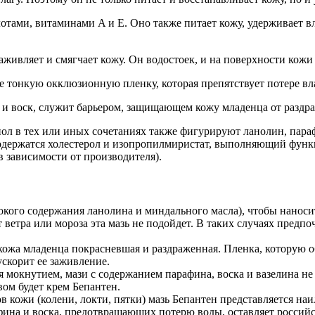
ми, витаминами A и E. Оно также питает кожу, удерживает вла
ивляет и смягчает кожу. Он водостоек, и на поверхности кожи 
е тонкую окклюзионную пленку, которая препятствует потере вла
 и воск, служит барьером, защищающем кожу младенца от раздр
ол в тех или иных сочетаниях также фигурируют ланолин, параф
одержатся холестерол и изопропилмиристат, выполняющий функц
в зависимости от производителя).
кого содержания ланолина и миндального масла), чтобы наносить
т ветра или мороза эта мазь не подойдет. В таких случаях пред
кожа младенца покрасневшая и раздраженная. Пленка, которую о
ускорит ее заживление.
 мокнутием, мази с содержанием парафина, воска и вазелина не
вом будет крем Бепантен.
 кожи (колени, локти, пятки) мазь Бепантен представляется на
фина и воска, предотвращающих потерю воды, оставляет россий