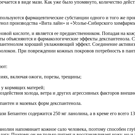
ечается в виде мази. Как уже было упомянуто, количество дейст
спользуются фармацевтические субстанции одного и того же пр
ол производства «Вита лайн» и «Усолье-Сибирского химфармзав
овой кислоте, и является ее предшественником. Попадая на кожу
оты объясняются и фармакологические эффекты декспантенола. 
спантенолом хороший увлажняющий эффект. Соединение активиз
волокон. При повреждении кожных покровов потребность в панто
уют:
иях, включая ожоги, порезы, трещины;
 у кормящих матерей;
 воздействия холода, ветра и других агрессивных факторов внешн
епантен и мазевых форм декспантенола.
ази Бепантен содержится 250 мг ланолина, а в креме его всего 1
анолин напоминает кожное сало человека, поэтому способен глуб
агу. Поэтому он не только питает и восстанавливает кожу, но и 