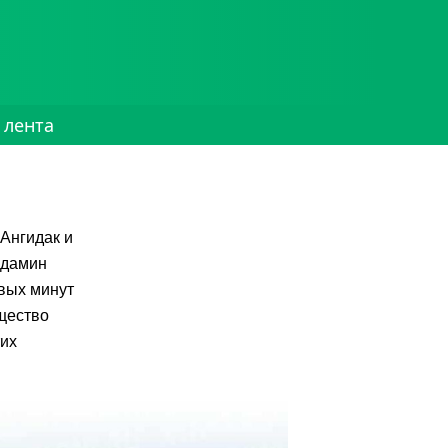
 лента
Ангидак и
идамин
рвых минут
щество
тих