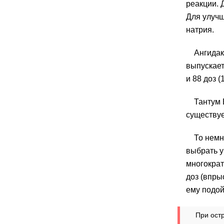
реакции. 
Для улучш
натрия.
Ангидак
выпускаетс
и 88 доз (
Тантум 
существуе
То немн
выбрать у
многократ
доз (впры
ему подой
При ост