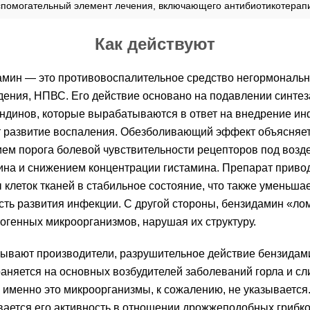
спомогательный элемент лечения, включающего антибиотикотерап
Как действуют
мин — это противовоспалительное средство негормональн
ения, НПВС. Его действие основано на подавлении синтез
ндинов, которые вырабатываются в ответ на внедрение ин
 развитие воспаления. Обезболивающий эффект объясняе
м порога болевой чувствительности рецепторов под возд
на и снижением концентрации гистамина. Препарат приво
клеток тканей в стабильное состояние, что также уменьша
ть развития инфекции. С другой стороны, бензидамин «ло
тогенных микроорганизмов, нарушая их структуру.
зывают производители, разрушительное действие бензидам
аняется на основных возбудителей заболеваний горла и сл
е именно это микроорганизмы, к сожалению, не указывается
ается его активность в отношении дрожжеподобных грибк