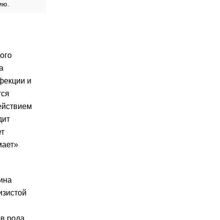
ию.
ого
а
фекции и
тся
ействием
дит
ет
мает»
ина
изистой
.
ов рода