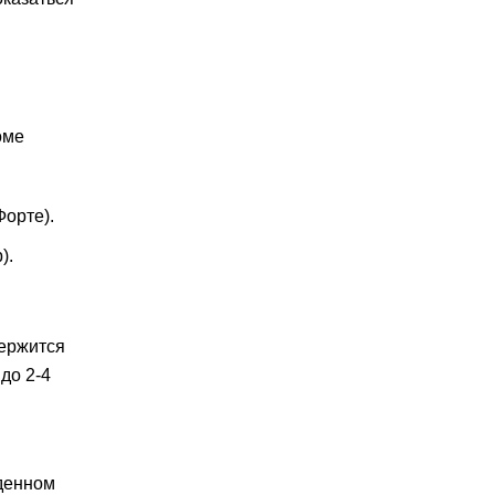
оме
Форте).
).
держится
до 2-4
еденном