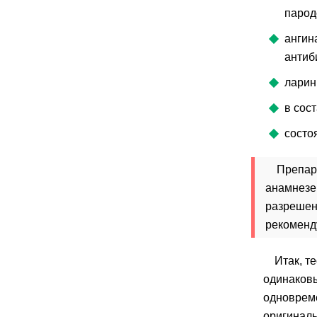
парод
ангин
антиб
ларин
в сос
состо
Препар
анамнезе,
разрешены
рекоменд
Итак, т
одинаковы
одновреме
оригиналь