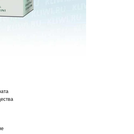
рата
щества
ие