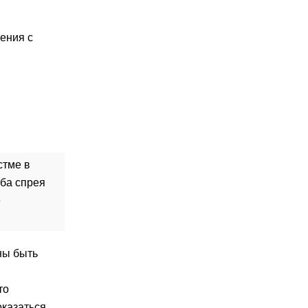
чения с
стме в
Оба спрея
е
ны быть
то
оказаться