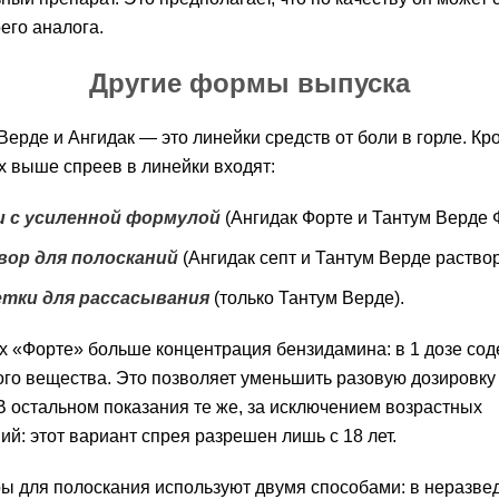
его аналога.
Другие формы выпуска
Верде и Ангидак — это линейки средств от боли в горле. Кр
 выше спреев в линейки входят:
и с усиленной формулой
(Ангидак Форте и Тантум Верде 
вор для полосканий
(Ангидак септ и Тантум Верде раствор
етки для рассасывания
(только Тантум Верде).
х «Форте» больше концентрация бензидамина: в 1 дозе со
того вещества. Это позволяет уменьшить разовую дозировку 
В остальном показания те же, за исключением возрастных
ий: этот вариант спрея разрешен лишь с 18 лет.
ы для полоскания используют двумя способами: в неразв