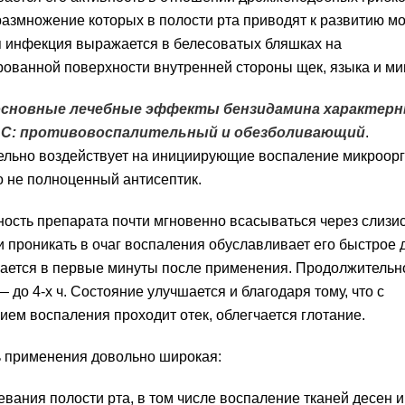
размножение которых в полости рта приводят к развитию м
 инфекция выражается в белесоватых бляшках на
ованной поверхности внутренней стороны щек, языка и ми
основные лечебные эффекты бензидамина характерн
ВС: противовоспалительный и обезболивающий
.
ельно воздействует на инициирующие воспаление микроор
о не полноценный антисептик.
ость препарата почти мгновенно всасываться через слизи
и проникать в очаг воспаления обуславливает его быстрое 
ается в первые минуты после применения. Продолжительно
 до 4-х ч. Состояние улучшается и благодаря тому, что с
ем воспаления проходит отек, облегчается глотание.
 применения довольно широкая:
евания полости рта, в том числе воспаление тканей десен и