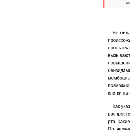
в
Бензида
происхожд
простагла
вызывают
повышение
бензидами
мембраны 
возможнос
клетки па
Как ука
распростр
рта. Каки
Подчеркив