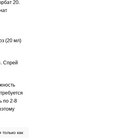
орбат 20.
нат
оз (20 мл)
. Спрей
ожность
 требуется
ь по 2-8
поэтому
 только как