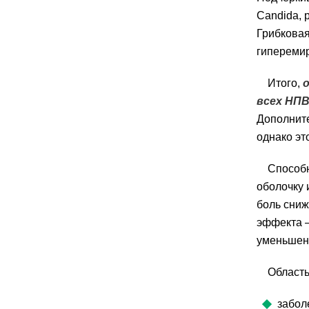
Candida, 
Грибковая
гиперемир
Итого,
всех НП
Дополнит
однако эт
Способн
оболочку 
боль сниж
эффекта —
уменьшени
Область
забол