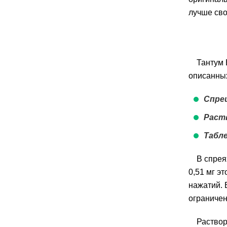
лучше сво
Тантум 
описанных
Спре
Раст
Табл
В спрея
0,51 мг э
нажатий. 
ограничен
Раствор