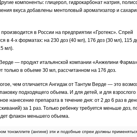
Другие компоненты: глицерол, гидрокарбонат натрия, полис
ения вкуса добавлены ментоловый ароматизатор и сахари
 производится в России на предприятии «Гротекс». Спрей
я в 4-х форматах: на 230 доз (40 мл), 176 доз (30 мл), 115 д
15 мл).
Верде — продукт итальянской компании «Анжелини Фарма»
т только в объеме 30 мл, рассчитанном на 176 доз.
огое, чем отличается Ангидак от Тантум Верде — это возм
паковку подходящего объема. И для детей, и для взрослого
ное нанесение препарата в течение дня: от 2 до 6 раз в ден
скиваний) за 1 раз. Только ребенку требуется меньше доз, 
дет флакон меньшего объема.
ром тонзиллите (ангине) эти и подобные спреи должны применяться