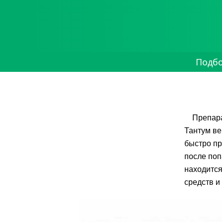
Подб
Препара
Тантум ве
быстро пр
после поп
находится
средств и