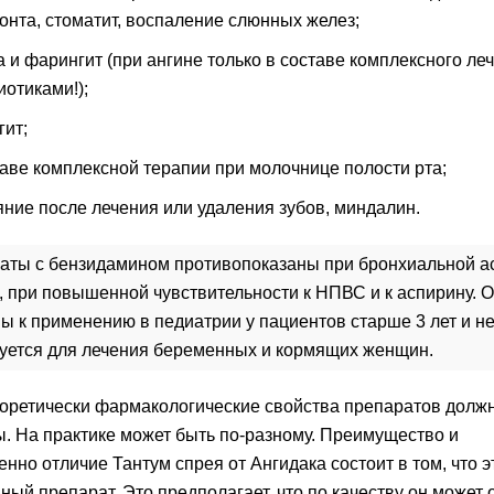
онта, стоматит, воспаление слюнных желез;
а и фарингит (при ангине только в составе комплексного ле
иотиками!);
гит;
таве комплексной терапии при молочнице полости рта;
яние после лечения или удаления зубов, миндалин.
аты с бензидамином противопоказаны при бронхиальной а
 при повышенной чувствительности к НПВС и к аспирину. 
 к применению в педиатрии у пациентов старше 3 лет и н
уется для лечения беременных и кормящих женщин.
еоретически фармакологические свойства препаратов долж
. На практике может быть по-разному. Преимущество и
нно отличие Тантум спрея от Ангидака состоит в том, что э
ный препарат. Это предполагает, что по качеству он может 