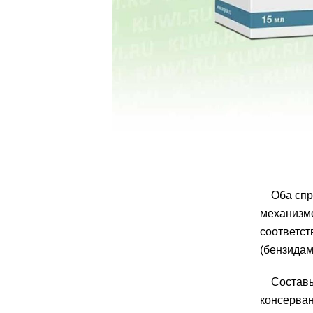
Оба сп
механизм
соответст
(бензидам
Составы
консерван