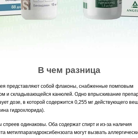
В чем разница
рея представляют собой флаконы, снабженные помповым
ом и складывающейся канюлей. Одно впрыскивание препа
вует дозе, в которой содержится 0,255 мг действующего ве
ина гидрохлорида).
 спреев одинаковы. Оба содержат спирт и из-за наличия
та метилпарагидроксибензоата могут вызвать аллергическ