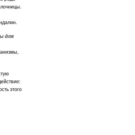
олочницы.
ндалин.
ы для
ганизмы,
стую
действие:
сть этого