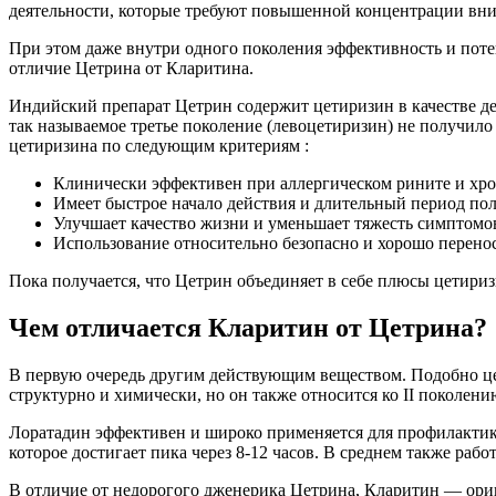
деятельности, которые требуют повышенной концентрации вн
При этом даже внутри одного поколения эффективность и поте
отличие Цетрина от Кларитина.
Индийский препарат Цетрин содержит цетиризин в качестве де
так называемое третье поколение (левоцетиризин) не получил
цетиризина по следующим критериям :
Клинически эффективен при аллергическом рините и хр
Имеет быстрое начало действия и длительный период полу
Улучшает качество жизни и уменьшает тяжесть симптомо
Использование относительно безопасно и хорошо перенос
Пока получается, что Цетрин объединяет в себе плюсы цетири
Чем отличается Кларитин от Цетрина?
В первую очередь другим действующим веществом. Подобно це
структурно и химически, но он также относится ко II поколен
Лоратадин эффективен и широко применяется для профилактики
которое достигает пика через 8-12 часов. В среднем также рабо
В отличие от недорогого дженерика Цетрина, Кларитин — ори