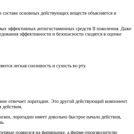
в составе основных действующих веществ объясняется и
мых эффективных антигистаминных средств II поколения. Даже
дования эффективности и безопасности сходятся в оценке
тся легкая сонливость и сухость во рту.
ине отвечает лоратадин. Это другой действующий компонент
 действия.
зин, лоратадин имеет довольно быстрое начало действия,
нь.
впервые появился на фармрынке, а фирме-производителю