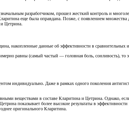
 изначальным разработчиком, прошел жесткий контроль и многоле
 Кларитина еще была оправдана. Позже, с появлением множества
 и Цетрина.
дина, накопленные данные об эффективности в сравнительных и
имерно равны (самый частый — головная боль, сонливость), то 
ентом индивидуально. Даже в рамках одного поколения антигис
ивными веществами в составе Кларитина и Цетрина. Однако, ес
е Цетрина показывает более высокие результаты в эффективност
ыгоднее оригинального Кларитина.