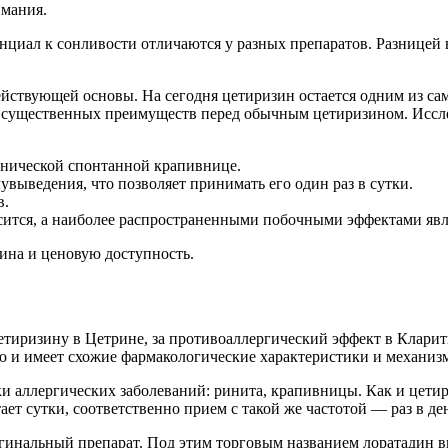
имания.
нциал к сонливости отличаются у разных препаратов. Разницей 
йствующей основы. На сегодня цетиризин остается одним из са
о существенных преимуществ перед обычным цетиризином. Иссле
онической спонтанной крапивнице.
выведения, что позволяет принимать его один раз в сутки.
в.
ится, а наиболее распространенными побочными эффектами являю
зина и ценовую доступность.
тиризину в Цетрине, за противоаллергический эффект в Кларит
ию и имеет схожие фармакологические характеристики и механизм
 аллергических заболеваний: ринита, крапивницы. Как и цетири
тает сутки, соответственно прием с такой же частотой — раз в де
гинальный препарат. Под этим торговым названием лоратадин 