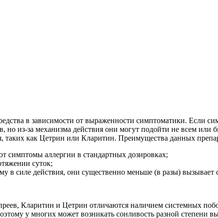
едства в зависимости от выраженности симптоматики. Если си
, но из-за механизма действия они могут подойти не всем или 
, таких как Цетрин или Кларитин. Преимущества данных препа
т симптомы аллергии в стандартных дозировках;
отяжении суток;
му в силе действия, они существенно меньше (в разы) вызывает 
спреев, Кларитин и Цетрин отличаются наличием системных поб
Поэтому у многих может возникать сонливость разной степени в