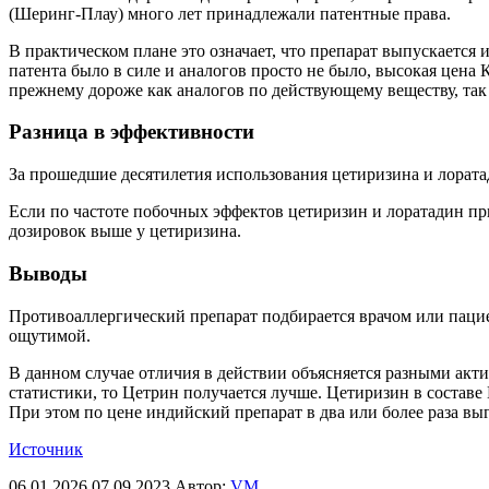
(Шеринг-Плау) много лет принадлежали патентные права.
В практическом плане это означает, что препарат выпускается
патента было в силе и аналогов просто не было, высокая цена
прежнему дороже как аналогов по действующему веществу, так
Разница в эффективности
За прошедшие десятилетия использования цетиризина и лората
Если по частоте побочных эффектов цетиризин и лоратадин пр
дозировок выше у цетиризина.
Выводы
Противоаллергический препарат подбирается врачом или паци
ощутимой.
В данном случае отличия в действии объясняется разными акт
статистики, то Цетрин получается лучше. Цетиризин в состав
При этом по цене индийский препарат в два или более раза в
Источник
06.01.2026
07.09.2023
Автор:
VM