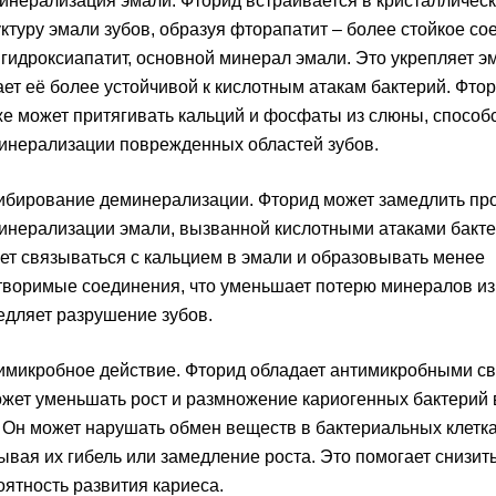
инерализация эмали. Фторид встраивается в кристалличес
уктуру эмали зубов, образуя фторапатит – более стойкое со
 гидроксиапатит, основной минерал эмали. Это укрепляет э
ает её более устойчивой к кислотным атакам бактерий. Фто
же может притягивать кальций и фосфаты из слюны, способ
инерализации поврежденных областей зубов.
ибирование деминерализации. Фторид может замедлить пр
инерализации эмали, вызванной кислотными атаками бакте
ет связываться с кальцием в эмали и образовывать менее
творимые соединения, что уменьшает потерю минералов из
едляет разрушение зубов.
имикробное действие. Фторид обладает антимикробными с
ожет уменьшать рост и размножение кариогенных бактерий 
. Он может нарушать обмен веществ в бактериальных клетка
ывая их гибель или замедление роста. Это помогает снизит
оятность развития кариеса.