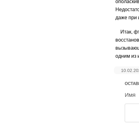
ополаскив
Недостато
даже при 
Итак, ф
восстанов
вызывающи
одним из 
10.02.20
ОСТАВ
Имя