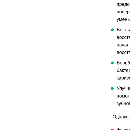
предо
повер
умень
Восст
восст
начал
восста
Борьб
бакте
карие
Улучш
помог
зубно
Однако,