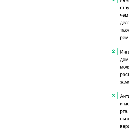
Рем
стр
чем
дел
так
рем
Инг
дем
мож
рас
зам
Ант
и м
рта
выз
вер