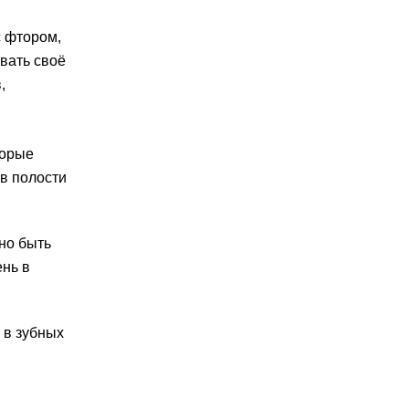
с фтором,
вать своё
,
торые
в полости
но быть
ень в
 в зубных