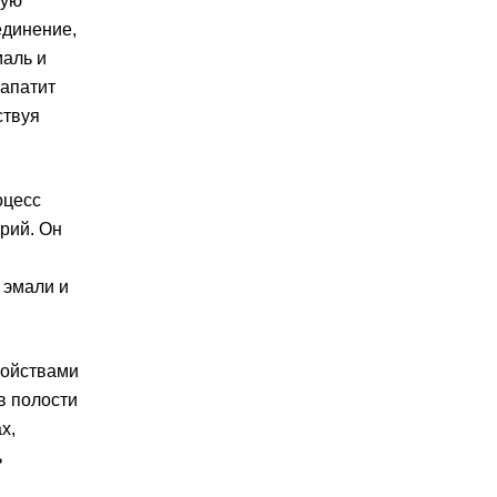
кую
единение,
маль и
рапатит
ствуя
оцесс
рий. Он
 эмали и
войствами
в полости
х,
ь