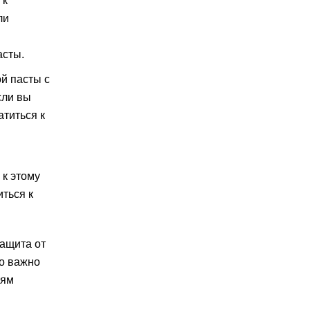
 к
ли
асты.
й пасты с
сли вы
титься к
 к этому
иться к
защита от
ко важно
иям