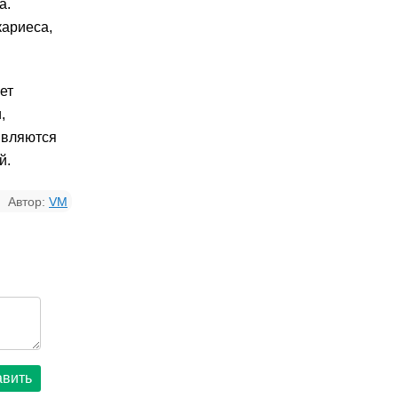
а.
кариеса,
ет
,
являются
й.
Автор:
VM