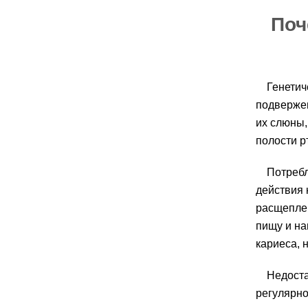
Поч
Генетич
подвержен
их слюны,
полости р
Потребл
действия 
расщеплен
пищу и на
кариеса, 
Недоста
регулярно