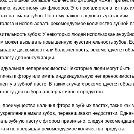
оз: Слишком большое количество фторида может привести
янию, известному как флюороз. Это проявляется в пятнах и
тах на эмали зубов. Поэтому важно следовать указаниям
толога и использовать рекомендуемое количество зубной п
вительность зубов: У некоторых людей использование зубно
м может вызывать повышенную чувствительность зубов. Е
ываете дискомфорт или болезненность, рекомендуется обра
тологу для консультации.
идуальная непереносимость: Некоторые люди могут быть
гичны к фтору или иметь индивидуальную непереносимость
ненту в зубной пасте. В таких случаях рекомендуется обрат
тологу для выбора альтернативных продуктов.
, преимущества наличия фтора в зубных пастах, такие как 
 укрепление эмали зубов, перевешивают недостатки. Одна
ать зубную пасту с фтором правильно, следуя рекомендац
га и не превышая рекомендуемое количество продукта.