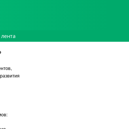
 лента
?
ентов,
 развития
мов: