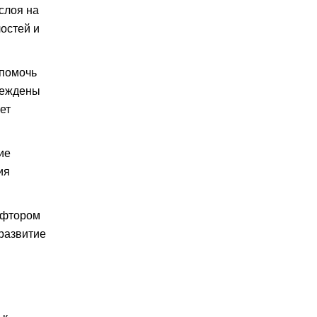
слоя на
остей и
 помочь
реждены
ет
ие
ия
 фтором
развитие