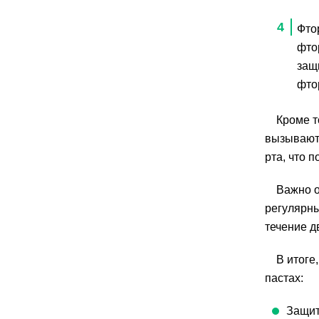
Фто
фто
защ
фто
Кроме т
вызывают 
рта, что 
Важно о
регулярны
течение д
В итоге
пастах:
Защит