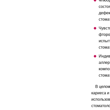
Флюор
состо
дефек
стома
Чувст
фторо
испыт
стома
Индив
аллер
компо
стома
В целом
кариеса и
использов
стоматоло