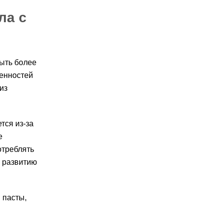
ла с
ыть более
бенностей
из
тся из-за
е
отреблять
к развитию
 пасты,