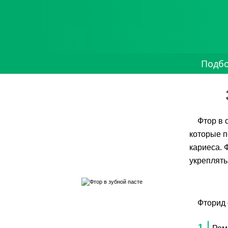
Подб
Фтор в 
которые п
кариеса. 
укреплять
Фторид 