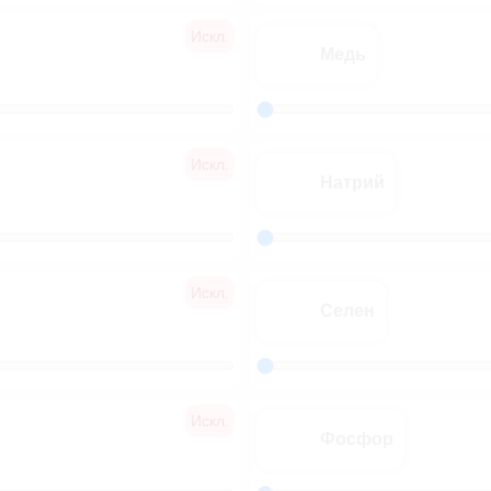
Искл.
Медь
Искл.
Натрий
Искл.
Селен
Искл.
Фосфор