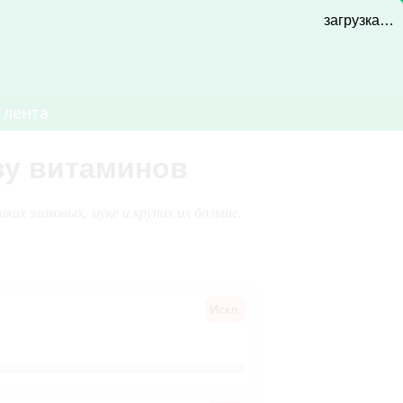
загрузка…
 лента
ву витаминов
х злаковых, муке и крупах их больше.
Искл.