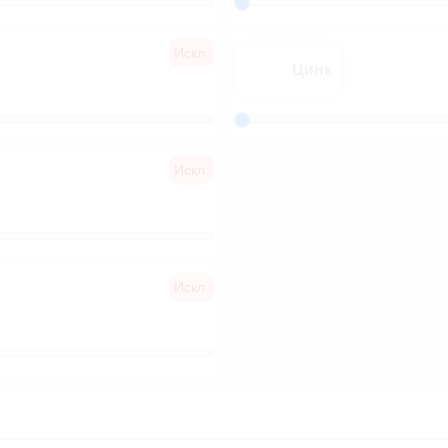
Искл.
Цинк
Искл.
Искл.