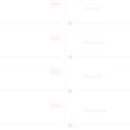
Искл.
Калий
Искл.
Кальций
Искл.
Магний
Искл.
Марганец