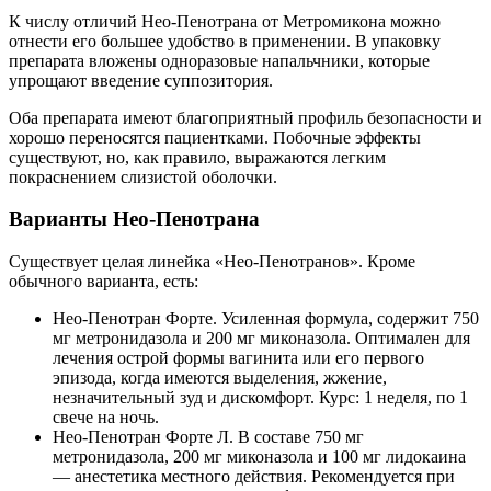
К числу отличий Нео-Пенотрана от Метромикона можно
отнести его большее удобство в применении. В упаковку
препарата вложены одноразовые напальчники, которые
упрощают введение суппозитория.
Оба препарата имеют благоприятный профиль безопасности и
хорошо переносятся пациентками. Побочные эффекты
существуют, но, как правило, выражаются легким
покраснением слизистой оболочки.
Варианты Нео-Пенотрана
Существует целая линейка «Нео-Пенотранов». Кроме
обычного варианта, есть:
Нео-Пенотран Форте. Усиленная формула, содержит 750
мг метронидазола и 200 мг миконазола. Оптимален для
лечения острой формы вагинита или его первого
эпизода, когда имеются выделения, жжение,
незначительный зуд и дискомфорт. Курс: 1 неделя, по 1
свече на ночь.
Нео-Пенотран Форте Л. В составе 750 мг
метронидазола, 200 мг миконазола и 100 мг лидокаина
— анестетика местного действия. Рекомендуется при