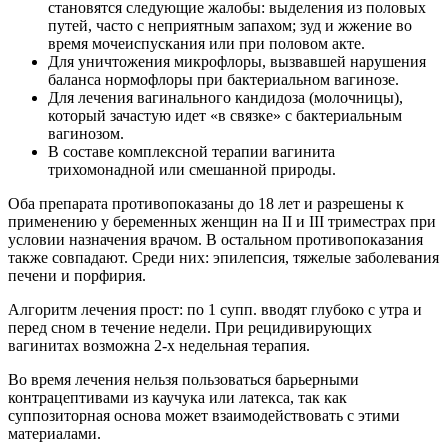
становятся следующие жалобы: выделения из половых
путей, часто с неприятным запахом; зуд и жжение во
время мочеиспускания или при половом акте.
Для уничтожения микрофлоры, вызвавшей нарушения
баланса нормофлоры при бактериальном вагинозе.
Для лечения вагинального кандидоза (молочницы),
который зачастую идет «в связке» с бактериальным
вагинозом.
В составе комплексной терапии вагинита
трихомонадной или смешанной природы.
Оба препарата противопоказаны до 18 лет и разрешены к
применению у беременных женщин на II и III триместрах при
условии назначения врачом. В остальном противопоказания
также совпадают. Среди них: эпилепсия, тяжелые заболевания
печени и порфирия.
Алгоритм лечения прост: по 1 супп. вводят глубоко с утра и
перед сном в течение недели. При рецидивирующих
вагинитах возможна 2-х недельная терапия.
Во время лечения нельзя пользоваться барьерными
контрацептивами из каучука или латекса, так как
суппозиторная основа может взаимодействовать с этими
материалами.