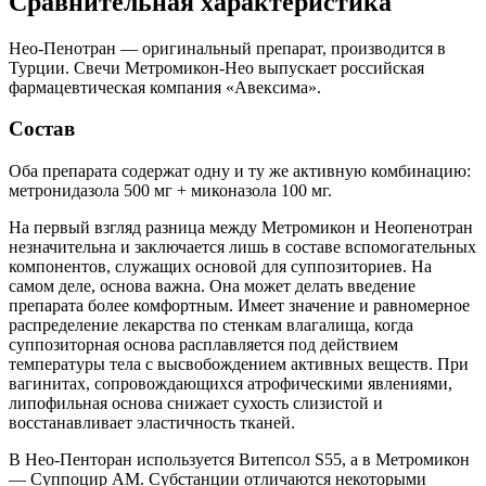
Сравнительная характеристика
Нео-Пенотран — оригинальный препарат, производится в
Турции. Свечи Метромикон-Нео выпускает российская
фармацевтическая компания «Авексима».
Состав
Оба препарата содержат одну и ту же активную комбинацию:
метронидазола 500 мг + миконазола 100 мг.
На первый взгляд разница между Метромикон и Неопенотран
незначительна и заключается лишь в составе вспомогательных
компонентов, служащих основой для суппозиториев. На
самом деле, основа важна. Она может делать введение
препарата более комфортным. Имеет значение и равномерное
распределение лекарства по стенкам влагалища, когда
суппозиторная основа расплавляется под действием
температуры тела с высвобождением активных веществ. При
вагинитах, сопровождающихся атрофическими явлениями,
липофильная основа снижает сухость слизистой и
восстанавливает эластичность тканей.
В Нео-Пенторан используется Витепсол S55, а в Метромикон
— Суппоцир АМ. Субстанции отличаются некоторыми