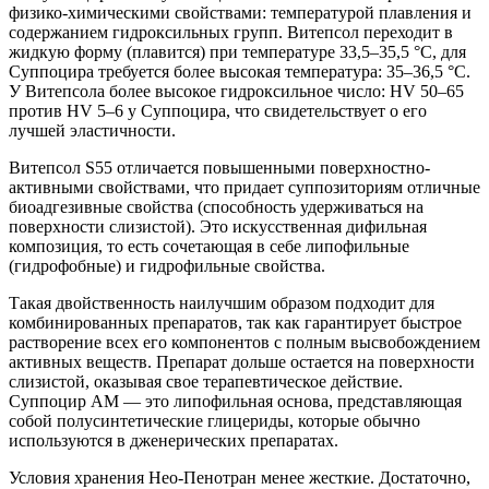
физико-химическими свойствами: температурой плавления и
содержанием гидроксильных групп. Витепсол переходит в
жидкую форму (плавится) при температуре 33,5–35,5 °C, для
Суппоцира требуется более высокая температура: 35–36,5 °C.
У Витепсола более высокое гидроксильное число: HV 50–65
против HV 5–6 у Суппоцира, что свидетельствует о его
лучшей эластичности.
Витепсол S55 отличается повышенными поверхностно-
активными свойствами, что придает суппозиториям отличные
биоадгезивные свойства (способность удерживаться на
поверхности слизистой). Это искусственная дифильная
композиция, то есть сочетающая в себе липофильные
(гидрофобные) и гидрофильные свойства.
Такая двойственность наилучшим образом подходит для
комбинированных препаратов, так как гарантирует быстрое
растворение всех его компонентов с полным высвобождением
активных веществ. Препарат дольше остается на поверхности
слизистой, оказывая свое терапевтическое действие.
Суппоцир АМ — это липофильная основа, представляющая
собой полусинтетические глицериды, которые обычно
используются в дженерических препаратах.
Условия хранения Нео-Пенотран менее жесткие. Достаточно,