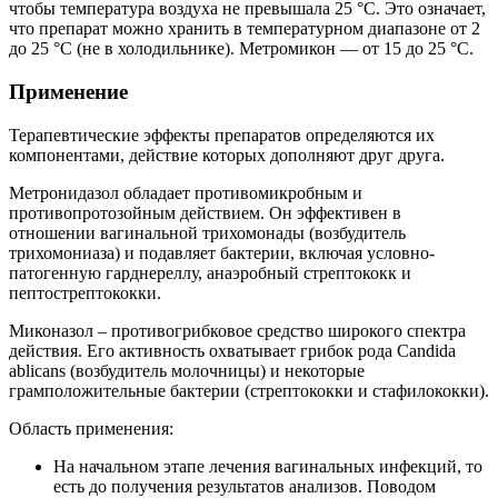
чтобы температура воздуха не превышала 25 °C. Это означает,
что препарат можно хранить в температурном диапазоне от 2
до 25 °C (не в холодильнике). Метромикон — от 15 до 25 °C.
Применение
Терапевтические эффекты препаратов определяются их
компонентами, действие которых дополняют друг друга.
Метронидазол обладает противомикробным и
противопротозойным действием. Он эффективен в
отношении вагинальной трихомонады (возбудитель
трихомониаза) и подавляет бактерии, включая условно-
патогенную гарднереллу, анаэробный стрептококк и
пептострептококки.
Миконазол – противогрибковое средство широкого спектра
действия. Его активность охватывает грибок рода Candida
ablicans (возбудитель молочницы) и некоторые
грамположительные бактерии (стрептококки и стафилококки).
Область применения:
На начальном этапе лечения вагинальных инфекций, то
есть до получения результатов анализов. Поводом