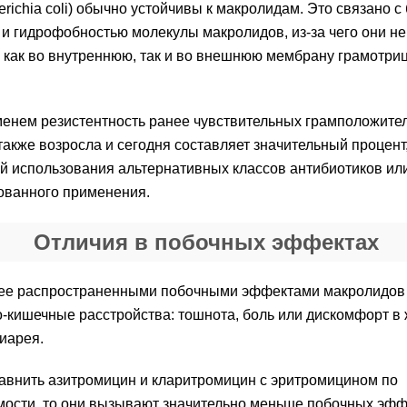
herichia coli) обычно устойчивы к макролидам. Это связано 
и гидрофобностью молекулы макролидов, из-за чего они не
 как во внутреннюю, так и во внешнюю мембрану грамотри
енем резистентность ранее чувствительных грамположите
также возросла и сегодня составляет значительный процент
 использования альтернативных классов антибиотиков ил
ованного применения.
Отличия в побочных эффектах
ее распространенными побочными эффектами макролидов
-кишечные расстройства: тошнота, боль или дискомфорт в 
диарея.
авнить азитромицин и кларитромицин с эритромицином по
ости, то они вызывают значительно меньше побочных эфф