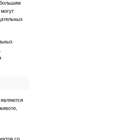
с большим
 могут
цательных
льных
,
и
 являются
животе,
ектов со