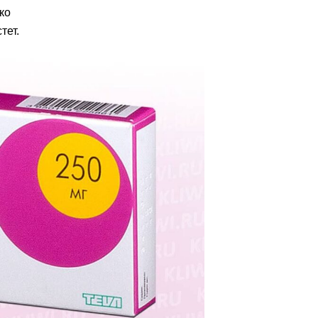
ко
тет.