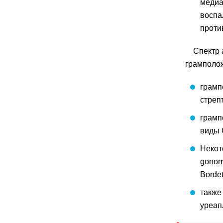
медиа
воспа
проти
Спектр 
грамполо
грамп
стрепт
грамп
виды 
Некот
gonorr
Bordet
также
уреап