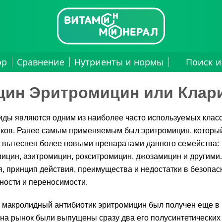
ор
Сравнение
Нутриенты и нормы
Поиск и
цин Эритромицин или Клар
ды являются одним из наиболее часто используемых клас
иков. Ранее самым применяемым был эритромицин, которы
 вытеснен более новыми препаратами данного семейства:
ицин, азитромицин, рокситромицин, джозамицин и другими
я, принцип действия, преимущества и недостатки в безопас
ости и переносимости.
макролидный антибиотик эритромицин был получен еще в 1
 на рынок были выпущены сразу два его полусинтетических