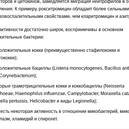
торов и цитокинов, замедляется миграция нейтрофилов в о
ления. К примеру, рокситромицин обладает более сильными
вовоспалительными свойствами, чем кларитромицин и ази
активности достаточно широк, восприимчивы в основном
жительные бактерии:
оложительные кокки (преимущественно стафилококки и
ококки);
оложительные бациллы (Listeria monocytogenes, Bacillus anth
Corynebacterium);
орые грамотрицательные кокки и коккобациллы (Neisseria
hoeae, Haemophilus influenzae, Campylobacter, Moraxella cata
ella pertussis, Helicobacter и виды Legionella);
 есть некоторая активность в отношении микобактерий, мик
лазм, хламидий и спирохет.