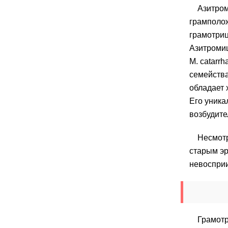
Азитром
грамполож
грамотриц
Азитромиц
M. catarr
семейства
обладает 
Его уника
возбудите
Несмотр
старым эр
невоспри
Грамотр