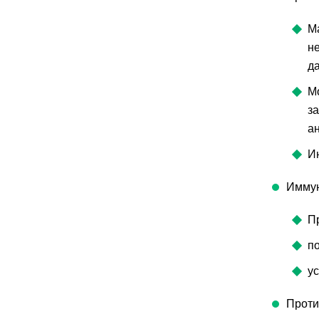
М
н
д
М
з
а
И
Имму
П
п
у
Проти