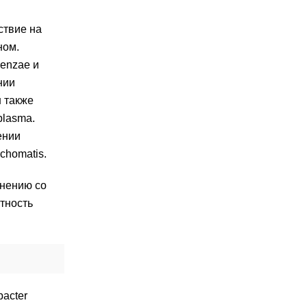
ствие на
ном.
uenzae и
нии
н также
plasma.
ении
chomatis.
внению со
тность
acter