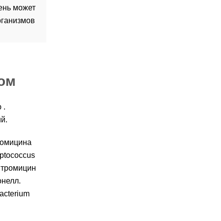
ень может
рганизмов
ом
 .
й.
ромицина
ptococcus
итромицин
онелл.
acterium