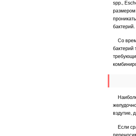
spp., Esc
размером 
проникать
бактерий.
Со врем
бактерий 
требующий
комбинир
Наибол
желудочно
вздутие, 
Если ср
переносим