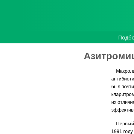
Подб
Азитроми
Макроли
антибиот
был почти
кларитром
их отличи
эффективн
Первый 
1991 году