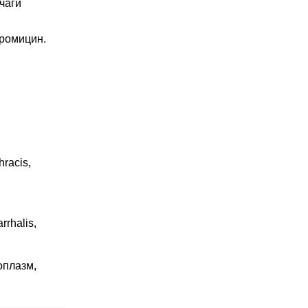
чаги
тромицин.
racis,
rrhalis,
оплазм,