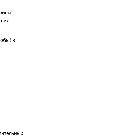
твием —
т их
робы) в
лительных