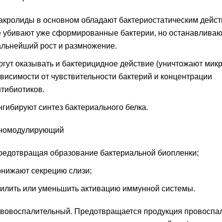
акролиды в основном обладают бактериостатическим дейс
е убивают уже сформированные бактерии, но останавливаю
альнейший рост и размножение.
огут оказывать и бактерицидное действие (уничтожают мик
ависимости от чувствительности бактерий и концентрации
нтибиотиков.
нгибируют синтез бактериального белка.
номодулирующий
редотвращая образование бактериальной биопленки;
онижают секрецию слизи;
силить или уменьшить активацию иммунной системы.
вовоспалительный. Предотвращается продукция провоспа