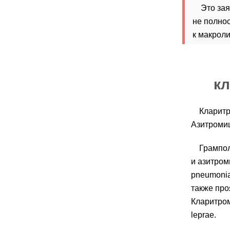
Это зая
не полно
к макрол
к
Кларитр
Азитромиц
Грампол
и азитром
pneumonia
также про
Кларитром
leprae.