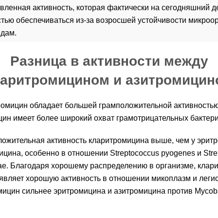
вленная активность, которая фактически на сегодняшний д
стью обеспечиваться из-за возросшей устойчивости микроо
идам.
Разница в активности между
ларитромицином и азитромицин
омицин обладает большей грамположительной активностью
ин имеет более широкий охват грамотрицательных бактери
ожительная активность кларитромицина выше, чем у эрит
ицина, особенно в отношении Streptococcus pyogenes и Stre
e. Благодаря хорошему распределению в организме, клар
являет хорошую активность в отношении микоплазм и леги
ицин сильнее эритромицина и азитромицина против Mycob