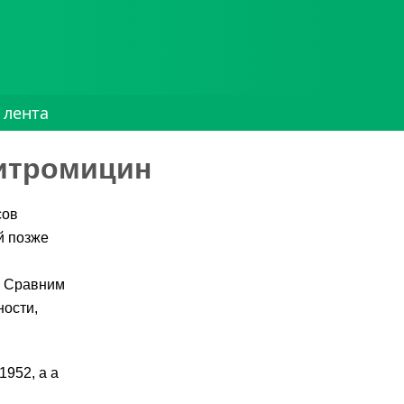
 лента
итромицин
сов
й позже
. Сравним
ности,
952, а а