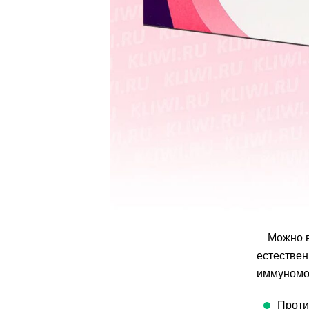
Можно в
естествен
иммуномо
Прот