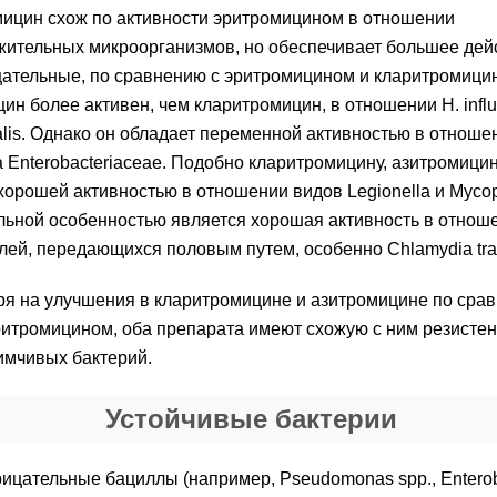
ицин схож по активности эритромицином в отношении
ительных микроорганизмов, но обеспечивает большее дей
ательные, по сравнению с эритромицином и кларитромици
ин более активен, чем кларитромицин, в отношении H. infl
halis. Однако он обладает переменной активностью в отноше
 Enterobacteriaceae. Подобно кларитромицину, азитромици
хорошей активностью в отношении видов Legionella и Myco
льной особенностью является хорошая активность в отнош
лей, передающихся половым путем, особенно Chlamydia tra
я на улучшения в кларитромицине и азитромицине по сра
итромицином, оба препарата имеют схожую с ним резистен
имчивых бактерий.
Устойчивые бактерии
ицательные бациллы (например, Pseudomonas spp., Enterob