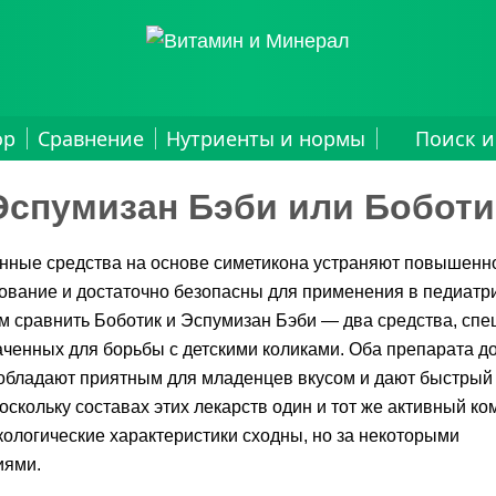
ор
Сравнение
Нутриенты и нормы
Поиск и
Эспумизан Бэби или Боботи
нные средства на основе симетикона устраняют повышенн
ование и достаточно безопасны для применения в педиатр
 сравнить Боботик и Эспумизан Бэби — два средства, спе
ченных для борьбы с детскими коликами. Оба препарата д
 обладают приятным для младенцев вкусом и дают быстрый
оскольку составах этих лекарств один и тот же активный ко
ологические характеристики сходны, но за некоторыми
иями.