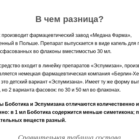
В чем разница?
 производит фармацевтический завод «Медана Фарма»,
нный в Польше. Препарат выпускается в виде капель для
асфасованных во флаконы вместимостью 30 мл.
средство входит в линейку препаратов «Эспумизан», прои
вляется немецкая фармацевтическая компания «Берлин-Хе
это детский вариант «Эспумизана». Имеет ту же форму вып
, но 2 варианта фасовок: по 30 и 50 мл во флаконах.
ы Боботика и Эспумизана отличаются количественно и
нно: в 1 мл Боботика содержится меньше симетикона; 
тельных веществ разный.
Сравнительная таблица состава