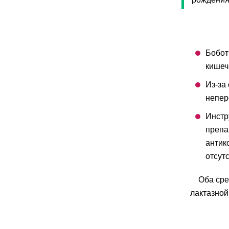
Бобот
кишеч
Из-за
непер
Инстр
препа
антик
отсутс
Оба сре
лактазной