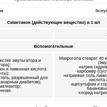
ик
Эспу
Симетикон (действующее вещество) в 1 мл
Вспомогательные
Макрогола стеарат 40 
естве эмульгатора и
(эму
ора);
натрия гидрок
ен и лимонная кислота
карбомер (сус
нты);
натриевая соль лимо
итель, разрешенный для
кислота 
ахарным диабетом);
ацесульфам и сор
матизатор;
банановы
енная.
хлорид натри