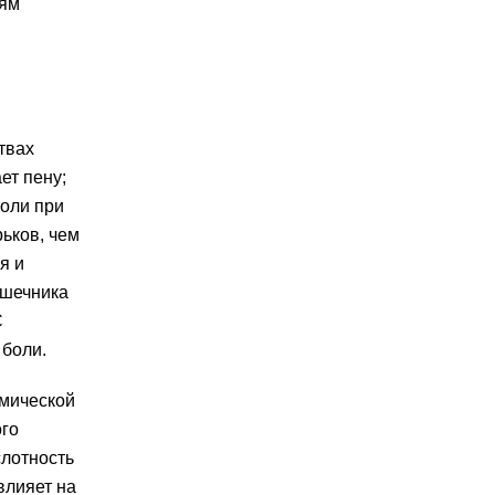
лям
твах
ет пену;
боли при
ьков, чем
я и
ишечника
С
боли.
имической
ого
слотность
влияет на