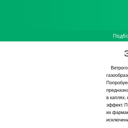
Подб
Ветрого
газообраз
Попробуем
предназна
в каплях,
эффект. П
их фармак
исключен