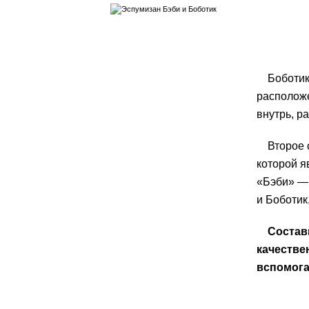
Боботик
расположе
внутрь, р
Второе 
которой я
«Бэби» — 
и Боботик
Состав
качестве
вспомога