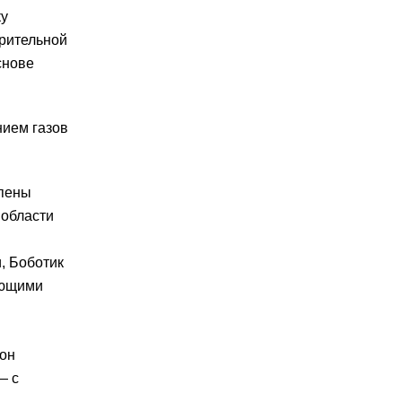
ку
рительной
снове
нием газов
 пены
 области
, Боботик
оющими
 он
— с