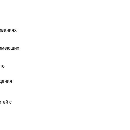
еваниях
 имеющих
то
дения
етей с