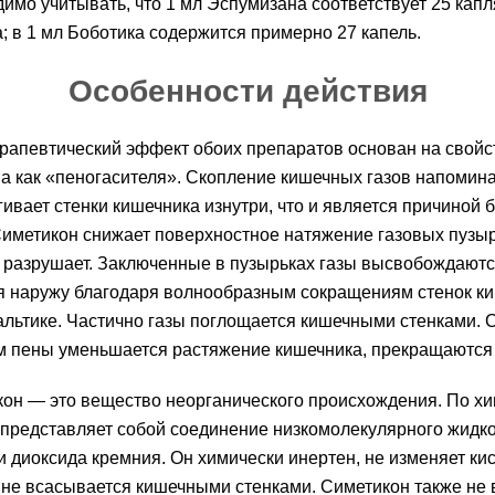
имо учитывать, что 1 мл Эспумизана соответствует 25 кап
; в 1 мл Боботика содержится примерно 27 капель.
Особенности действия
ерапевтический эффект обоих препаратов основан на свойс
а как «пеногасителя». Скопление кишечных газов напомина
гивает стенки кишечника изнутри, что и является причиной 
Симетикон снижает поверхностное натяжение газовых пузыр
и разрушает. Заключенные в пузырьках газы высвобождаютс
я наружу благодаря волнообразным сокращениям стенок к
льтике. Частично газы поглощается кишечными стенками. 
м пены уменьшается растяжение кишечника, прекращаются 
он — это вещество неорганического происхождения. По х
 представляет собой соединение низкомолекулярного жидк
и диоксида кремния. Он химически инертен, не изменяет ки
 не всасывается кишечными стенками. Симетикон также не 