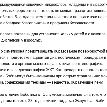
ормирующейся кишечной микрофлоры младенца и выработ
тельных ферментов — то есть не мешает развитию пищева
ебенка. Благодаря всем этим качествам пеногасители на о
на обладают благоприятным профилем безопасности.
парата показаны для устранения колик у детей и с накопле
 диспепсии у взрослых.
о симетикона предотвращать образование поверхностной
тся в подготовке пациентов диагностическим процедурам в
олости и органов малого таза, включая рентгенографию,
пию или эндосонографию ЖКТ. Как препараты-пеногасители
ан Бэби могут быть назначены при острых отравлениях м
ми, содержащими тензиды — вещества, образующие пену.
е отличие Боботика от Эспумизана заключается в том, что
детям только с 28-го дня жизни, тогда как Эспумизан Бэби 
.