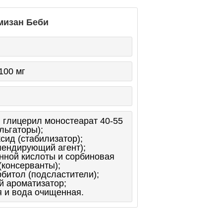
мизан Беби
100 мг
и глицерил моностеарат 40-55
льгаторы);
сид (стабилизатор);
пендирующий агент);
нной кислоты и сорбиновая
(консерванты);
битол (подсластители);
й ароматизатор;
я и вода очищенная.