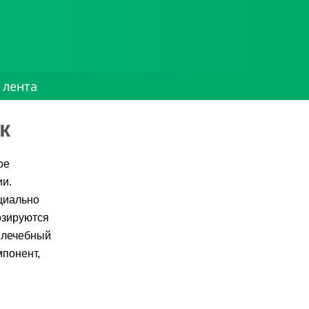
 лента
к
ое
ии.
циально
озируются
 лечебный
мпонент,