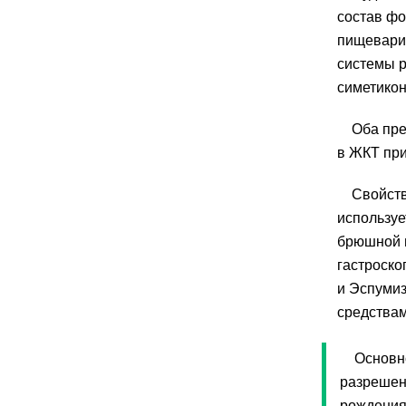
состав ф
пищевари
системы р
симетико
Оба пре
в ЖКТ при
Свойств
используе
брюшной п
гастроско
и Эспумиз
средства
Основно
разрешен 
рождения