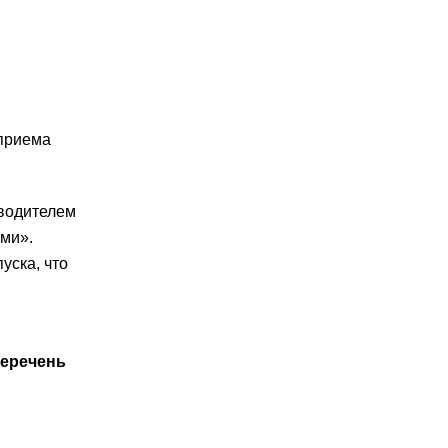
 приема
зводителем
ми».
уска, что
перечень