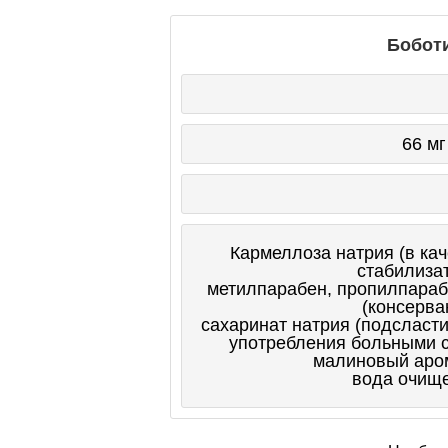
Бобот
66 мг
Кармеллоза натрия (в кач
стабилизат
метилпарабен, пропилпараб
(консерва
сахаринат натрия (подсласт
употребления больными с
малиновый аро
вода очищ