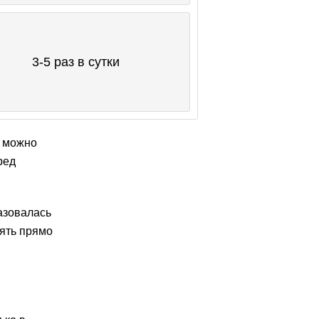
3-5 раз в сутки
о можно
ред
азовалась
ять прямо