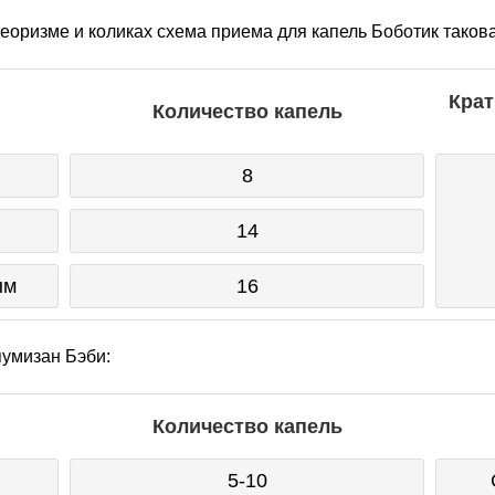
еоризме и коликах схема приема для капель Боботик такова
Крат
Количество капель
8
14
ым
16
умизан Бэби:
Количество капель
5-10