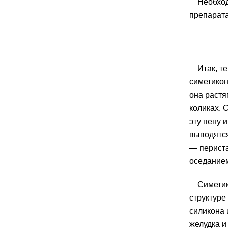
Необход
препарата
Итак, т
симетикон
она растя
коликах. 
эту пену 
выводятс
— периста
оседание
Симетик
структуре
силикона 
желудка и