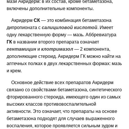
мази Акридерм: в их состав, кроме бетаметазона,
включены дополнительные компоненты.
Акридерм
СК
— это комбинация бетаметазона
дипропионата с
салициловой кислотой
. Имеет
одну лекарственную форму — мазь. Аббревиатура
ГК
в названии второго препарата означает
гентамицин
и
клотримазол
— 2 компонента,
дополняющие стероид. Акридерм ГК можно найти на
аптечных полках в двух лекарственных формах: мазь
и крем.
Основное действие всех препаратов Акридерм
связано со свойствами бетаметазона, синтетического
фторированного стероида, имеющего один из самых
высоких классов противовоспалительной
активности. Это означает, что препараты на основе
бетаметазона подходят для случаев выраженного
воспаления, которое проявляется сильным зудом и