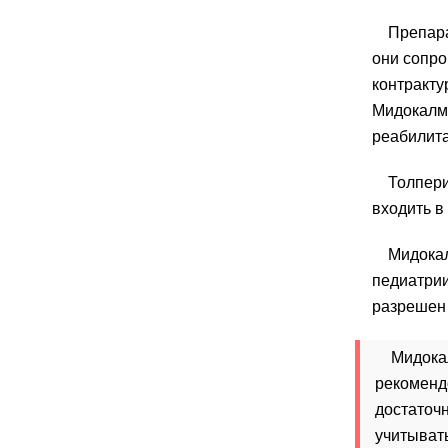
Препара
они сопр
контракту
Мидокалм 
реабилита
Толпери
входить в
Мидокал
педиатрии
разрешен с
Мидока
рекоменд
достаточн
учитывать