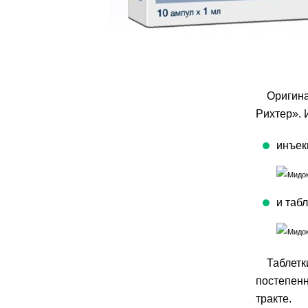
Оригина
Рихтер». 
инъек
и табл
Таблетк
постепен
тракте.