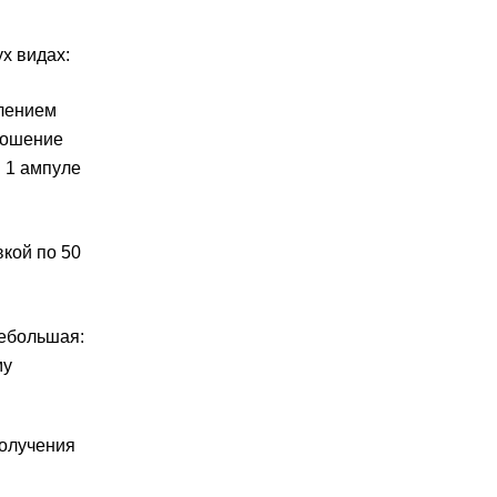
х видах:
влением
ношение
в 1 ампуле
вкой по 50
небольшая:
му
получения