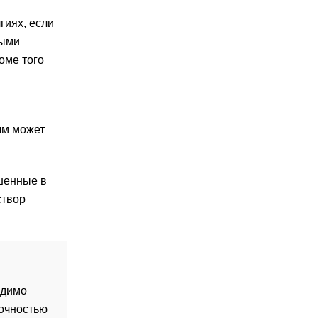
гиях, если
ными
оме того
лм может
шенные в
створ
одимо
точностью