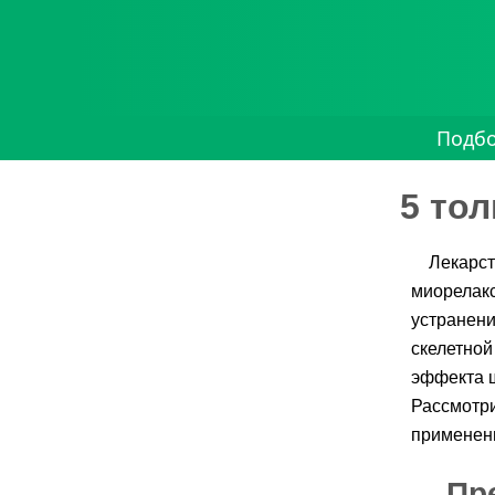
Подб
5 то
Лекарст
миорелакс
устранен
скелетной
эффекта ш
Рассмотри
применен
Пр