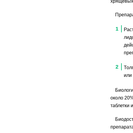
хрящевых 
Препара
Рас
лид
дей
пре
Тол
или 
Биологи
около 20%
таблетки 
Биодост
препарата 