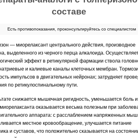
составе
Есть противопоказания, проконсультируйтесь со специалистом
зон — миорелаксант центрального действия, производное
а, выделенного из черного перца алкалоида. Осуществляе
гический эффект в ретикулярной фармации ствола головно
натриевые и калиевые каналы клеточных мембран. Тормоз
сть импульсов в двигательных нейронах; затрудняет пров
ия по ретикулоспинальному пути.
ьтате снижается мышечная ригидность, уменьшается боль и
миорелаксанта оказывается весьма полезным при заболев
игательного аппарата: с расслаблением напряженных мыш
ливается местное кровообращение, улучшается питание
ика и суставов, что положительно сказывается на состояни