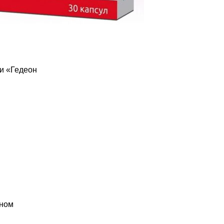
и «Гедеон
чном