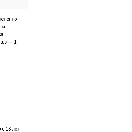
степенно
ким
са
 в/в — 1
с 18 лет.