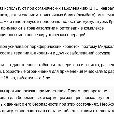
т используют при органических заболеваниях ЦНС, неврал
овождаются спазмом, поясничных болях (люмбаго), мышеч
рами и гипертонусом поперечно-полосатой мускулатуры. Кр
применяют в травматологии и ортопедии в комплексе
ционных мер после хирургических операций.
зон усиливают периферический кровоток, поэтому Мидока
 состав терапии ангиопатии и других заболеваний сосудов.
м — единственные таблетки толперизона из списка, разре
. Возрастные ограничения для применения Мидокалма: ра
 18 лет, таблетки — с 3 лет.
лм противопоказан при миастении. Прием препарата не
ован для беременных и кормящих женщин, поскольку нет
ых данных о его безопасности при этих состояниях. Необх
 присутствие лактозы в составе таблеток людям с недоста