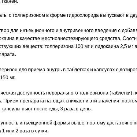
тканей.
ты с толперизоном в форме гидрохлорида выпускают в дву
твор для инъекционного и внутривенного введения с доба
окаина в качестве местноанестезирующего средства. Соот
ствующих веществ: толперизона 100 мг и лидокаина 2,5 мг 
парата.
перизон для приема внутрь в таблетках и капсулах с дозиро
150 мг.
ческая доступность перорального толперизона (таблетки) 
. Прием препарата натощак снижает и эти значения, поэто
и капсулы пьют после еды, 3 раза в день.
упность инъекционной формы выше, поэтому достаточно 
1 или 2 раза в сутки.