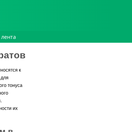
 лента
ратов
носятся к
 для
го тонуса
ного
.
ности их
м в