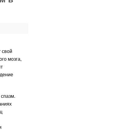
т свой
го мозга,
ит
едение
 спазм.
аниях
ц
и