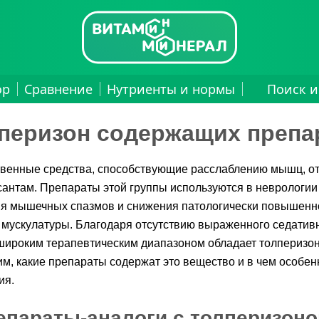
ор
Сравнение
Нутриенты и нормы
Поиск и
лперизон содержащих препа
венные средства, способствующие расслаблению мышц, от
антам. Препараты этой группы используются в неврологии
ия мышечных спазмов и снижения патологически повышенно
 мускулатуры. Благодаря отсутствию выраженного седатив
ироким терапевтическим диапазоном обладает толперизон
м, какие препараты содержат это вещество и в чем особен
ия.
епараты-аналоги с толперизоно