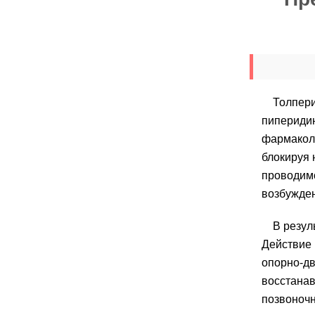
Толпери
пиперидин
фармаколо
блокируя 
проводимо
возбужден
В резул
Действие 
опорно-дв
восстанав
позвоночн