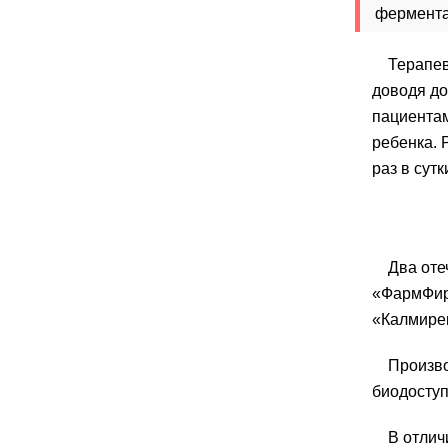
фермента
Терапев
доводя до
пациентам
ребенка. 
раз в сутк
Два оте
«ФармФир
«Калмирек
Произво
биодоступ
В отлич