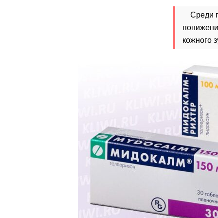
Среди п
понижени
кожного з