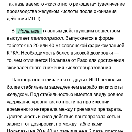
так называемого «кислотного рикошета» (увеличение
производства желудком кислоты после окончания
действия ИПП).
В
Нольпазе
главным действующим веществом
выступает
пантопразол
. Выпускается в форме
таблеток на 20 или 40 мг словенской фармкомпанией
КРКА. Необходимость более высокой дозировки —
то, чем отличается Нольпаза от Разо для достижения
эквивалентного снижения кислотообразования.
Пантопразол отличается от других ИПП несколько
более стабильным замедлением выработки кислоты
желудком. Под стабильностью имеется ввиду ровное
удержание уровня кислотности на протяжении
временного интервала между приемами препарата.
Длительность и сила действия пантопразола хоть и
зависят от дозировки, но между таблетками
Нольпазы на 20 и 40 мг разница не в 2 раза, поэтому