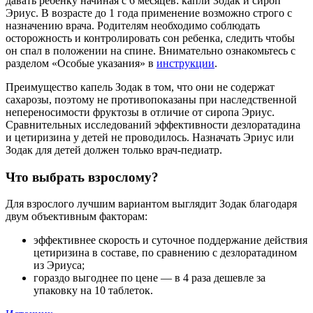
давать ребенку начиная с 6 месяцев: капли Зодак и сироп
Эриус. В возрасте
до 1 года применение возможно строго с
назначению врача
. Родителям необходимо соблюдать
осторожность и контролировать сон ребенка, следить чтобы
он спал в положении на спине. Внимательно ознакомьтесь с
разделом «Особые указания» в
инструкции
.
Преимущество капель Зодак в том, что они не содержат
сахарозы, поэтому не противопоказаны при наследственной
непереносимости фруктозы в отличие от сиропа Эриус.
Сравнительных исследований эффективности дезлоратадина
и цетиризина у детей не проводилось. Назначать Эриус или
Зодак для детей должен только врач-педиатр.
Что выбрать взрослому?
Для взрослого лучшим вариантом выглядит Зодак благодаря
двум объективным факторам:
эффективнее скорость и суточное поддержание действия
цетиризина в составе, по сравнению с дезлоратадином
из Эриуса;
гораздо выгоднее по цене — в 4 раза дешевле за
упаковку на 10 таблеток.