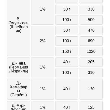
1%
50 г
330
В.
100 г
500
Эмульгель
(Швейцар
50 г
470
ия)
2%
100 г
690
150 г
1020
40 г
205
Д.-Тева
(Германия
1%
/ Израиль)
100 г
310
Д.-
Хемофар
1%
40 г
130
м
(Сербия)
Д.-Акри
1%
40 г
125
(Россия)