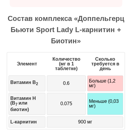
Состав комплекса «Доппельгерц
Бьюти Sport Lady L-карнитин +
Биотин»
Количество
Сколько
Элемент
(мг в 1
требуется в
таблетке)
день
Больше (1,2
Витамин B
0.6
2
мг)
Витамин H
Меньше (0,03
(B
или
0.075
7
мг)
биотин)
L-карнитин
900 мг