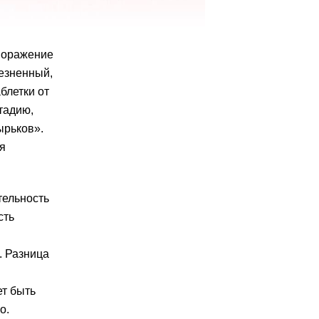
 поражение
лезненный,
блетки от
тадию,
ырьков».
я
тельность
сть
. Разница
ет быть
о.