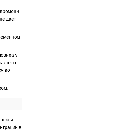
.
 времени
не дает
временном
ловира у
частоты
ся во
ром.
плохой
нтраций в