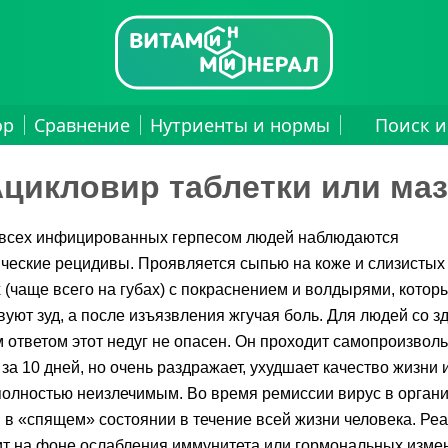
ор
Сравнение
Нутриенты и нормы
Поиск и
цикловир таблетки или ма
 всех инфицированных герпесом людей наблюдаются
ческие рецидивы. Проявляется сыпью на коже и слизистых
 (чаще всего на губах) с покраснением и волдырями, котор
уют зуд, а после изъязвления жгучая боль. Для людей со 
ответом этот недуг не опасен. Он проходит самопроизвол
за 10 дней, но очень раздражает, ухудшает качество жизни 
полностью неизлечимым. Во время ремиссии вирус в орган
 в «спящем» состоянии в течение всей жизни человека. Ре
т на фоне ослабления иммунитета или гормональных изме