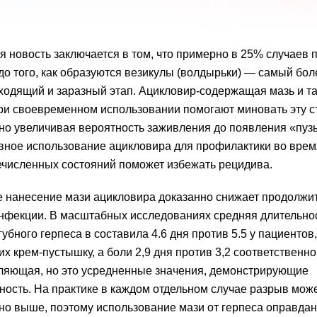
 новость заключается в том, что примерно в 25% случаев
до того, как образуются везикулы (волдырьки) — самый бо
ходящий и заразный этап. Ацикловир-содержащая мазь и та
ри своевременном использовании помогают миновать эту с
но увеличивая вероятность заживления до появления «пуз
ное использование ацикловира для профилактики во врем
численных состояний поможет избежать рецидива.
 нанесение мази ацикловира доказанно снижает продолжи
нфекции. В масштабных исследованиях средняя длительно
губного герпеса в составила 4.6 дня против 5.5 у пациентов,
х крем-пустышку, а боли 2,9 дня против 3,2 соответственно
ляющая, но это усредненные значения, демонстрирующие
ость. На практике в каждом отдельном случае разрыв мож
но выше, поэтому использование мази от герпеса оправдан