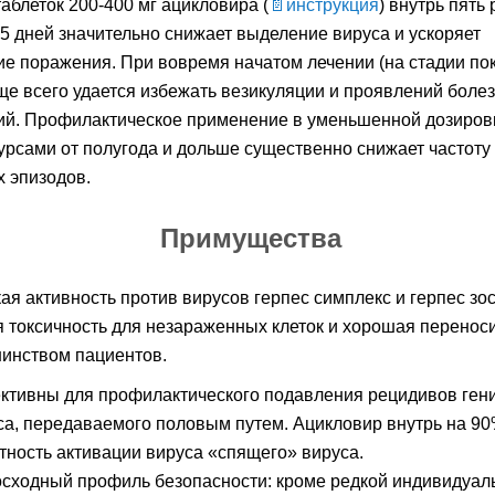
аблеток 200-400 мг ацикловира (
инструкция
) внутрь пять 
 5 дней значительно снижает выделение вируса и ускоряет
е поражения. При вовремя начатом лечении (на стадии по
аще всего удается избежать везикуляции и проявлений боле
ий. Профилактическое применение в уменьшенной дозиров
урсами от полугода и дольше существенно снижает частоту
 эпизодов.
Примущества
ая активность против вирусов герпес симплекс и герпес зос
я токсичность для незараженных клеток и хорошая перенос
инством пациентов.
тивны для профилактического подавления рецидивов ген
са, передаваемого половым путем. Ацикловир внутрь на 9
тность активации вируса «спящего» вируса.
сходный профиль безопасности: кроме редкой индивидуал