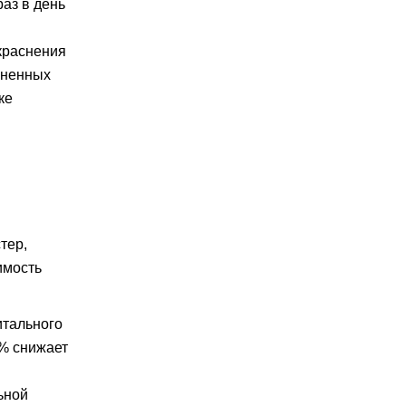
раз в день
краснения
зненных
ке
тер,
имость
итального
0% снижает
ьной