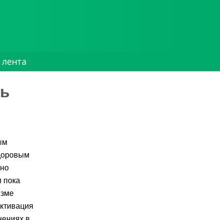
 лента
зь
ым
здоровым
ьно
и пока
изме
активация
нениях в