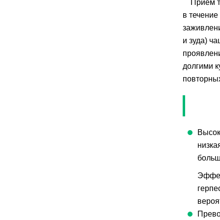
Прием т
в течение
заживлени
и зуда) ч
проявлен
долгими к
повторных
Высок
низка
больш
Эффек
герпе
вероя
Прево