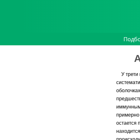
Подб
А
У трети
системати
оболочках
предшеств
иммунным 
примерно 
остается 
находится
происходи