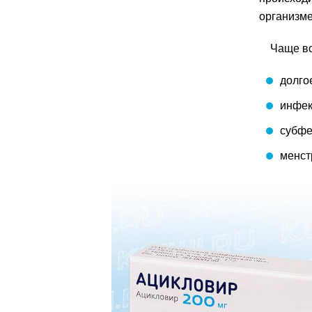
организме
Чаще вс
долго
инфек
субфе
менст