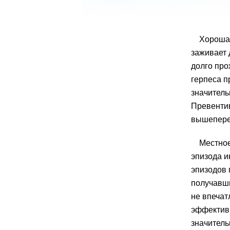
Хорошая
заживает 
долго про
герпеса п
значитель
Превентив
вышепере
Местное
эпизода и
эпизодов 
получавши
не впечат
эффективн
значитель