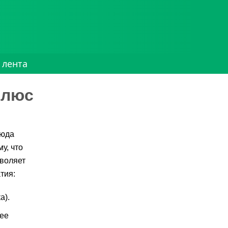
 лента
Плюс
сюда
у, что
зволяет
тия:
а).
щее