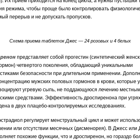
). Их прием приходится на конец цикла, а нужны пустышки 
ия режима, чтобы проще было контролировать физиологич
ый перерыв и не допускать пропусков.
Схема приема таблеток Джес — 24 розовых и 4 белых
ренон
представляет собой прогестин (синтетический женс
ормон) четвертого поколения, обладающий уникальными
стиками безопасности при длительном применении. Допол
онцентрацию мужских половых гормонов в крови, которые 
воцируют угревую сыпь, не поддающуюся лечению местным
скими средствами. Эффективность дроспиренона при угря
ена в двух плацебо-контролируемых исследованиях.
страдиол регулирует менструальный цикл и может использ
ении или отсутствии месячных (дисменорея). В Джесс или
лняет похожие функции, что и дроспиренон, но гораздо бо