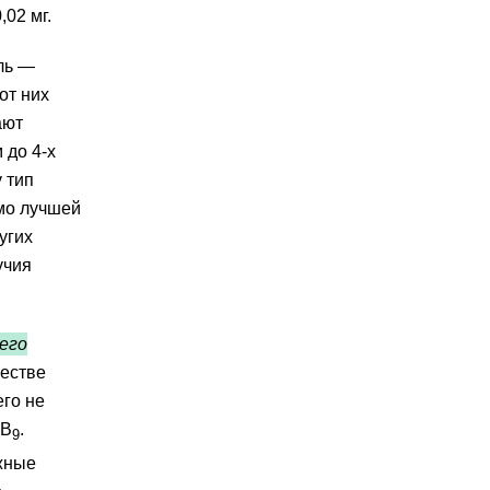
,02 мг.
ль —
от них
ают
 до 4-х
 тип
имо лучшей
угих
учия
его
естве
его не
 B
.
9
жные