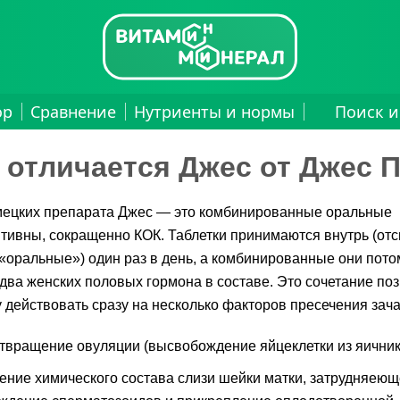
ор
Сравнение
Нутриенты и нормы
Поиск и
 отличается Джес от Джес 
мецких препарата Джес — это комбинированные оральные
тивны, сокращенно КОК. Таблетки принимаются внутрь (от
«оральные») один раз в день, а комбинированные они потом
два женских половых гормона в составе. Это сочетание по
 действовать сразу на несколько факторов пресечения зача
твращение овуляции (высвобождение яйцеклетки из яичник
ение химического состава слизи шейки матки, затрудняею