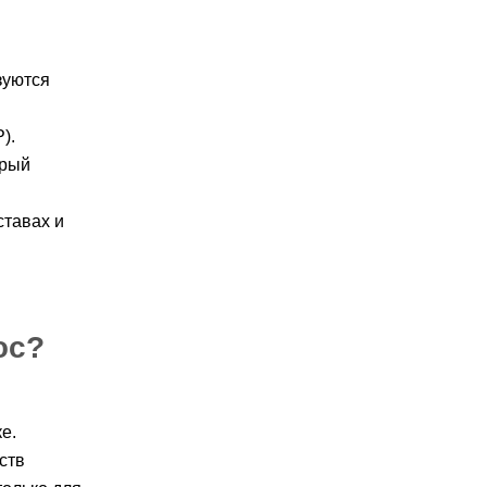
зуются
).
орый
ставах и
юс?
е.
ств