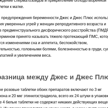
ждение сперматозоидов и прикрепление оплодотворенной
етки к матке.
 предупреждения беременности Джес и Джес Плюс исполь
ия умеренных угрей у женщин репродуктивного возраста и
 предменструального дисфорического расстройства (ПМДР
ермином принято называть тяжело протекающий ПМС, кот
ся изменениями сна и аппетита, беспокойством,
ельностью, головными болями, болезненностью в груди, су
патией и увеличением веса.
разница между Джес и Джес Пл
е розовые таблетки обоих препаратов включают по 3 мг
она и 20 мкг этинилэстрадиола, всего их 24 штуки в упаковк
 4 белые таблетки не содержат никаких действующих веще