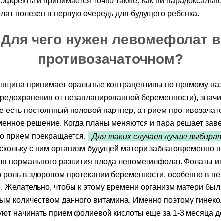
эффекты и принимается точно также. Как ни парадоксально
ат полезен в первую очередь для будущего ребенка.
Для чего нужен левомефолат в
противозачаточном?
енщина принимает оральные контрацептивы по прямому на
предохранения от незапланированной беременности), значи
ее есть постоянный половой партнер, а прием противозачат
енное решение. Когда планы меняются и пара решает зав
то прием прекращается.
Для таких случаев лучше выбира
оскольку с ним организм будущей матери заблаговременно 
я нормального развития плода левометилфолат. Фолаты и
 роль в здоровом протекании беременности, особенно в п
. Желательно, чтобы к этому времени организм матери бы
ым количеством данного витамина. Именно поэтому гинеко
ют начинать прием фолиевой кислоты еще за 1-3 месяца до