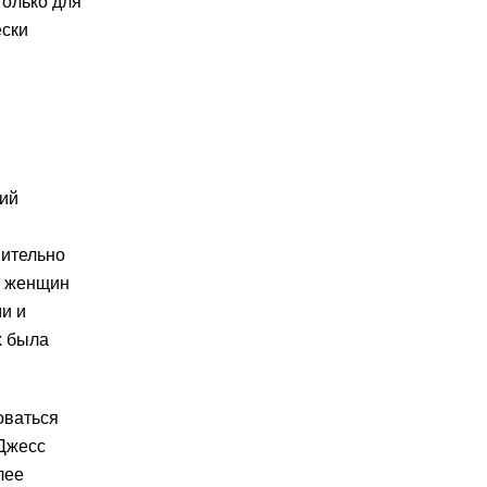
только для
ески
кий
нительно
у женщин
и и
х была
оваться
 Джесс
лее