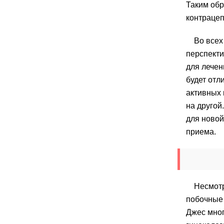
Таким обр
контрацеп
Во всех
перспекти
для лечен
будет отл
активных 
на другой
для новой
приема.
Несмотр
побочные
Джес мног