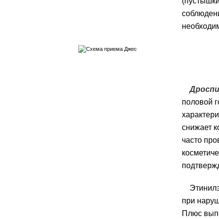
(пустышки
соблюден
необходим
Дроспи
половой г
характери
снижает к
часто про
косметиче
подтвержд
Этинилэ
при наруш
Плюс выпо