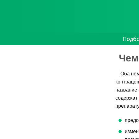
Подб
Чем
Оба не
контрацеп
название 
содержат 
препарату
предо
измен