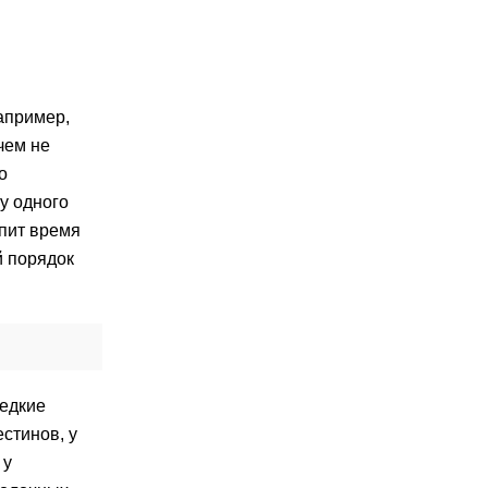
апример,
чем не
о
у одного
упит время
й порядок
едкие
стинов, у
 у