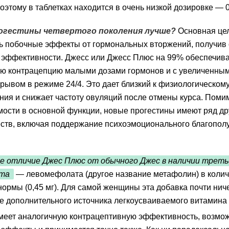
поэтому в таблетках находится в очень низкой дозировке — 0
огестины четвертого поколения лучше?
Основная це
 побочные эффекты от гормональных вторжений, получив 
 эффективности. Джесс или Джесс Плюс на 99% обеспечив
ю контрацепцию малыми дозами гормонов и с увеличенным
рывом в режиме 24/4. Это дает близкий к физиологическому
ния и снижает частоту овуляций после отмены курса. Пом
ости в основной функции, новые прогестины имеют ряд др
ств, включая поддержание психоэмоционального благопол
е отличие Джес Плюс от обычного Джес в наличии треть
та
— левомефолата (другое название метафолин) в колич
нормы (0,45 мг). Для самой женщины эта добавка почти нич
ме дополнительного источника легкоусваиваемого витамина
меет аналогичную контрацептивную эффективность, возмо