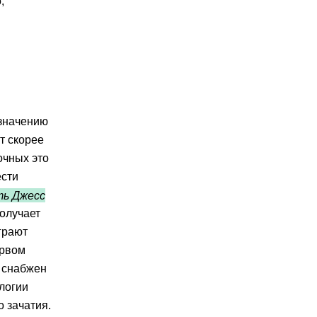
,
значению
т скорее
очных это
ести
ть Джесс
получает
грают
ервом
л снабжен
логии
 зачатия.