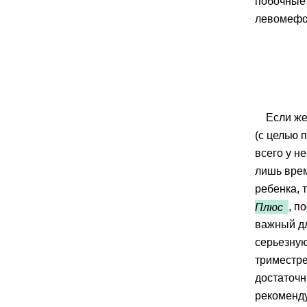
побочные 
левомефол
Если ж
(с целью 
всего у н
лишь врем
ребенка, 
Плюс
, п
важный дл
серьезную
триместре
достаточн
рекоменду