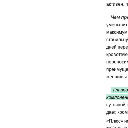
активен, 
Чем пр
уменьшить
максимум
стабильну
дней пере
кровотече
переносим
преимуще
женщины.
Главно
компонен
суточной 
дает, кро
«Плюс» и