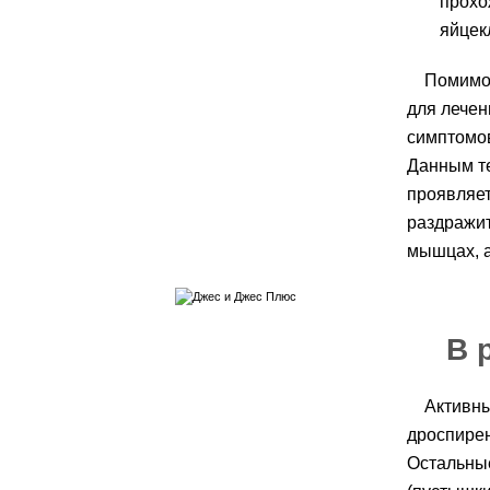
прохо
яйцекл
Помимо
для лечен
симптомов
Данным т
проявляет
раздражит
мышцах, а
В 
Активны
дроспирен
Остальные