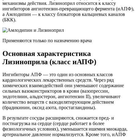
механизмы действия. Лизиноприл относится к классу
ингибиторов ангиотензин-превращающего фермента (иАПФ),
а Амлодипин — к классу блокаторов кальциевых каналов
(БКК).
Применяются только по назначению врача
Основная характеристика
Лизиноприла (класс иАПФ)
Ингибиторы АПФ — это один из основных классов
кардиологических лекарственных средств. Через ряд
химических взаимодействий они уменьшают содержание
сильных вазоконстрикторов в крови (вазопрессин,
эндотелиин, альдостерон, ангиотензин II), увеличивают
количество веществ с вазодилятирующим действием
(брадикинин, оксид азота, простагландины).
В результате сосуды расширяются, снижается пред- и
постнагрузка на сердце (сердце работает в более
физиологичных условиях), уменьшается ишемия миокарда,
артериальное давление нормализуется. Кроме того, иАПФ