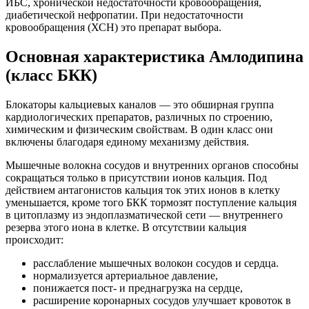
ИБС, хронической недостаточности кровообращения,
диабетической нефропатии. При недостаточности
кровообращения (ХСН) это препарат выбора.
Основная характеристика Амлодипина
(класс БКК)
Блокаторы кальциевых каналов — это обширная группа
кардиологических препаратов, различных по строению,
химическим и физическим свойствам. В один класс они
включены благодаря единому механизму действия.
Мышечные волокна сосудов и внутренних органов способны
сокращаться только в присутствии ионов кальция. Под
действием антагонистов кальция ток этих ионов в клетку
уменьшается, кроме того БКК тормозят поступление кальция
в цитоплазму из эндоплазматической сети — внутреннего
резерва этого иона в клетке. В отсутствии кальция
происходит:
расслабление мышечных волокон сосудов и сердца.
нормализуется артериальное давление,
понижается пост- и преднагрузка на сердце,
расширение коронарных сосудов улучшает кровоток в