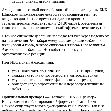
сердце, уменьшая зону ишемии.
Амлодипин
— самый востребованный препарат группы БКК.
Широкое использование лекарства объясняется тем, что
вещество длительное время находится в крови в
терапевтической концентрации (24-30 часов), обеспечивая
гипотензивный и антиишемический эффект в течение суток.
Стойкое снижение давления наблюдается уже через неделю от
начала лечения.
Благодаря тому, что лекарство медленно
поступает в кровь, резкого снижения давления после приема
Амлодипина не бывает
. Не свойственны ему и
ортостатические реакции.
При ИБС прием Амлодипина:
уменьшает частоту и тяжесть и ангиозных приступов,
снижает суточную потребность в нитроглицерине,
улучшает переносимость физических нагрузок,
обладает кардиопротектиным и цереропротективным
действием.
Оригинальный препарат — Норваск США («Пфайзер»).
Выпускается в таблетированной форме, по 5 мг и 10 мг.
Сейчас существует много дженериков как в России, так и за
рубежом: Амлодифарм, Амлодигамма, Корди-Кор (Россия),