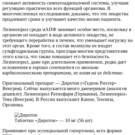
снижают активность симпатоадреналовой системы, улучшая
регуляцию практически всех функций организма. В
многочисленных исследованиях доказано, что эти лекарства
продлевают сроки и улучшают качество жизни пациента.
Лизиноприл
среди иАПФ занимает особое место, поскольку в
организм он попадает в виде активного лекарства, не
требующего переработки в печени, что уменьшает нагрузку на
этот орган. Кроме того, в состав молекулы не входит
сульфгидрильная группа, присущая многим представителям
этого класса, что также повышает его безопасность.
Лизиноприл, даже при длительном применении, редко дает
осложнения и
хорошо сочетается со многими
кардиологическими препаратами, не влияя на их действие
.
Оригинальный препарат — Диротон («Гедеон Рихтер»
Венгрия). Сейчас выпускается много дженериков (аналогов
дешевле): Лизиноприл Ратиофарм (Германия), Лизиноприл-
Тева (Венгрия). В России выпускают Канон, Тенлиза,
Органика.
Таблетки «Диротон» — 10 мг (56 шт)
Применяют при эссенциальной гипертонии, всех формах