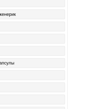
женерик
апсулы