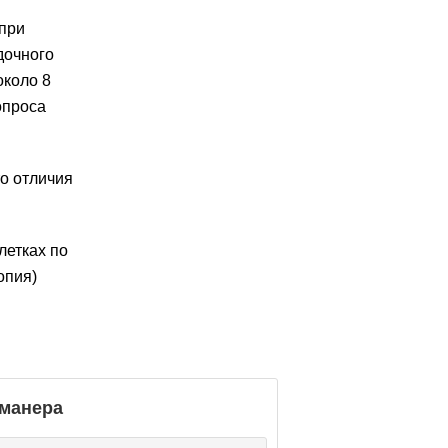
при
дочного
около 8
опроса
о отличия
летках по
опия)
манера