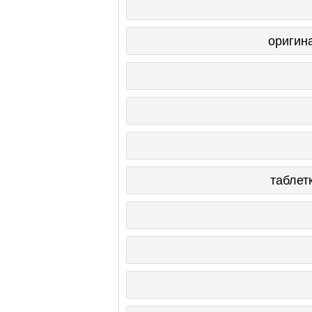
оригин
таблет