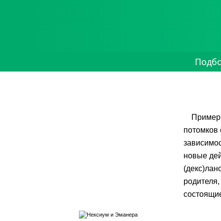
Подб
Примерн
потомков 
зависимос
новые дей
(декс)лан
родителя,
состоящие