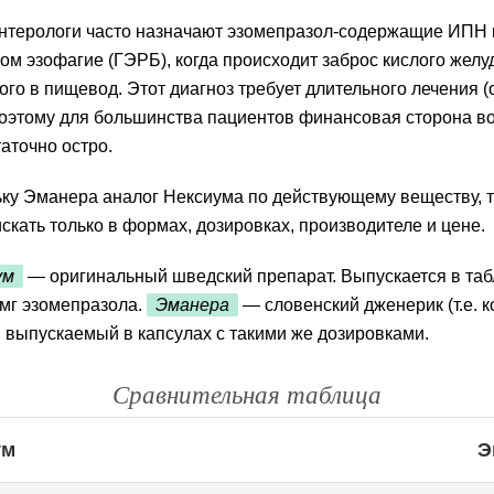
нтерологи часто назначают эзомепразол-содержащие ИПН 
м эзофагие (ГЭРБ), когда происходит заброс кислого желу
го в пищевод. Этот диагноз требует длительного лечения (
поэтому для большинства пациентов финансовая сторона в
таточно остро.
ку Эманера аналог Нексиума по действующему веществу, т
искать только в формах, дозировках, производителе и цене.
ум
— оригинальный
шведский
препарат. Выпускается в таб
 мг эзомепразола.
Эманера
—
словенский
дженерик (т.е. к
 выпускаемый в капсулах с такими же дозировками.
Сравнительная таблица
ум
Э