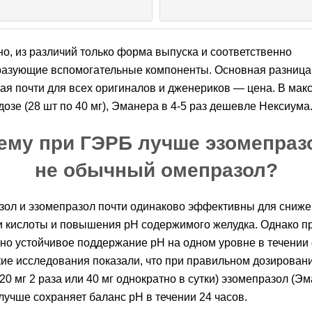
но, из различий только форма выпуска и соответственно
азующие вспомогательные компоненты. Основная разница
ая почти для всех оригиналов и дженериков — цена. В ма
дозе (28 шт по 40 мг), Эманера в 4-5 раз дешевле Нексиума
ему при ГЭРБ лучше эзомепразо
не обычный омепразол?
ол и эзомепразол почти одинаково эффективны для сниж
и кислоты и повышения pH содержимого желудка. Однако п
но устойчивое поддержание pH на одном уровне в течении 
ие исследования показали, что при правильном дозировани
20 мг 2 раза или 40 мг однократно в сутки) эзомепразол (Э
лучше сохраняет баланс pH в течении 24 часов.