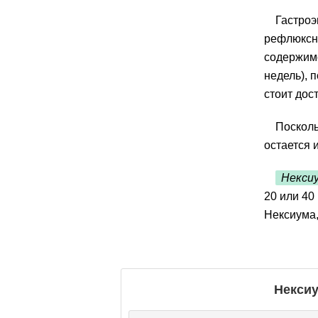
Гастроэ
рефлюксно
содержимо
недель), 
стоит дос
Посколь
остается 
Некси
20 или 40
Нексиума,
Некси