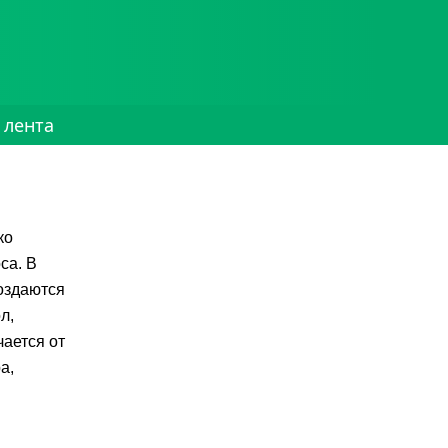
 лента
ко
са. В
оздаются
л,
чается от
а,