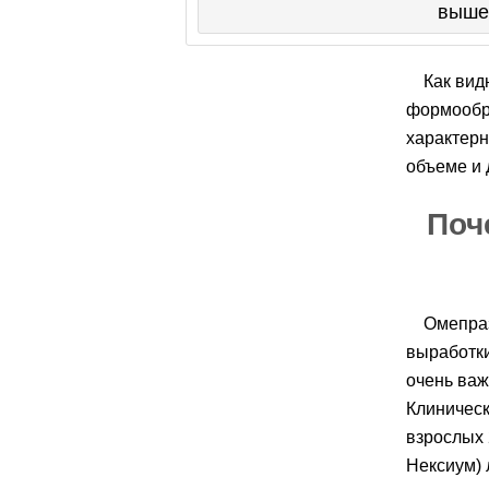
выше
Как вид
формообр
характерн
объеме и 
Поч
Омепраз
выработк
очень важ
Клиническ
взрослых 
Нексиум) 