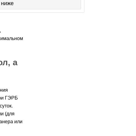
ниже
,
ксимальном
.
л, а
ения
ри ГЭРБ
суток.
и (для
манера или