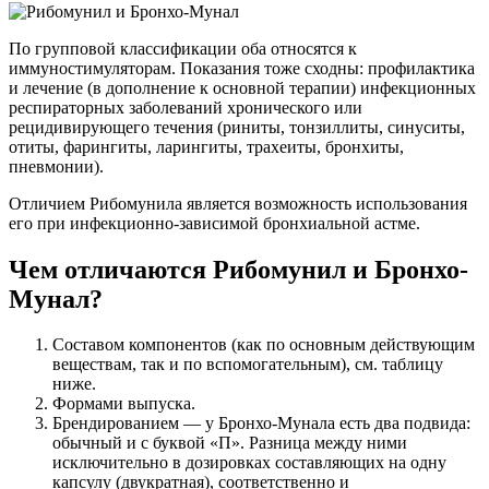
По групповой классификации оба относятся к
иммуностимуляторам. Показания тоже сходны: профилактика
и лечение (в дополнение к основной терапии) инфекционных
респираторных заболеваний хронического или
рецидивирующего течения (риниты, тонзиллиты, синуситы,
отиты, фарингиты, ларингиты, трахеиты, бронхиты,
пневмонии).
Отличием Рибомунила является возможность использования
его при инфекционно-зависимой бронхиальной астме.
Чем отличаются Рибомунил и Бронхо-
Мунал?
Составом компонентов (как по основным действующим
веществам, так и по вспомогательным), см. таблицу
ниже.
Формами выпуска.
Брендированием — у Бронхо-Мунала есть два подвида:
обычный и с буквой «П». Разница между ними
исключительно в дозировках составляющих на одну
капсулу (двукратная), соответственно и