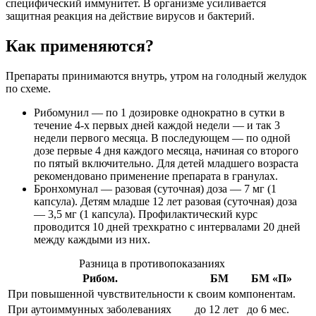
специфический иммунитет. В организме усиливается
защитная реакция на действие вирусов и бактерий.
Как применяются?
Препараты принимаются внутрь, утром на голодный желудок
по схеме.
Рибомунил — по 1 дозировке однократно в сутки в
течение 4-х первых дней каждой недели — и так 3
недели первого месяца. В последующем — по одной
дозе первые 4 дня каждого месяца, начиная со второго
по пятый включительно. Для детей младшего возраста
рекомендовано применение препарата в гранулах.
Бронхомунал — разовая (суточная) доза — 7 мг (1
капсула). Детям младше 12 лет разовая (суточная) доза
— 3,5 мг (1 капсула). Профилактический курс
проводится 10 дней трехкратно с интервалами 20 дней
между каждыми из них.
Разница в противопоказаниях
Рибом.
БМ
БМ «П»
При повышенной чувствительности к своим компонентам.
При аутоиммунных заболеваниях
до 12 лет
до 6 мес.