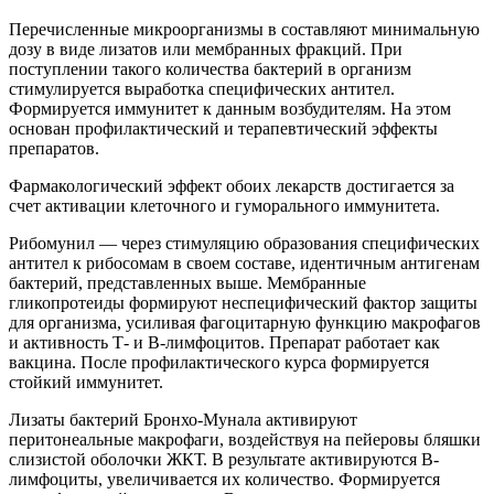
Перечисленные микроорганизмы в составляют минимальную
дозу в виде лизатов или мембранных фракций. При
поступлении такого количества бактерий в организм
стимулируется выработка специфических антител.
Формируется иммунитет к данным возбудителям. На этом
основан профилактический и терапевтический эффекты
препаратов.
Фармакологический эффект обоих лекарств достигается за
счет активации клеточного и гуморального иммунитета.
Рибомунил — через стимуляцию образования специфических
антител к рибосомам в своем составе, идентичным антигенам
бактерий, представленных выше. Мембранные
гликопротеиды формируют неспецифический фактор защиты
для организма, усиливая фагоцитарную функцию макрофагов
и активность Т- и В-лимфоцитов. Препарат работает как
вакцина. После профилактического курса формируется
стойкий иммунитет.
Лизаты бактерий Бронхо-Мунала активируют
перитонеальные макрофаги, воздействуя на пейеровы бляшки
слизистой оболочки ЖКТ. В результате активируются В-
лимфоциты, увеличивается их количество. Формируется