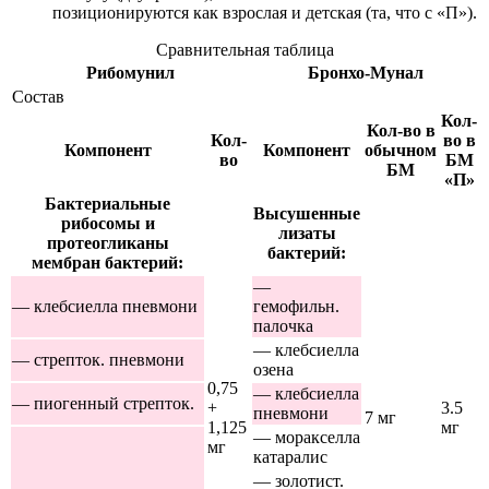
позиционируются как взрослая и детская (та, что с «П»).
Сравнительная таблица
Рибомунил
Бронхо-Мунал
Состав
Кол-
Кол-во в
Кол-
во в
Компонент
Компонент
обычном
во
БМ
БМ
«П»
Бактериальные
Высушенные
рибосомы и
лизаты
протеогликаны
бактерий:
мембран бактерий:
—
— клебсиелла пневмони
гемофильн.
палочка
— клебсиелла
— стрепток. пневмони
озена
0,75
— клебсиелла
— пиогенный стрепток.
+
3.5
пневмони
7 мг
1,125
мг
— моракселла
мг
катаралис
— золотист.