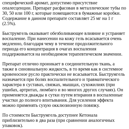
специфический аромат, допустимо присутствие
опалесценции. Препарат расфасован в металлические тубы по
30, 50 или 100 г, которые помещаются в бумажные коробки.
Содержание в данном препарате составляет 25 мг на 1 г
(2.5%).
Быструмгель оказывает обезболивающее влияние и устраняет
воспаление. При нанесении на кожу гель всасывается очень
медленно, благодаря чему в течение продолжительного
периода его концентрация в очагах воспаления
поддерживается на необходимом терапевтическом значении.
Препарат отлично проникает в соединительную ткань, а
также в синовиальную жидкость, в то время как в системное
кровеносное русло практически не всасывается. Быструмгель
назначается при болях воспалительного и травматического
характера в суставах, связках, мышцах, сухожилиях (при
ушибах, артритах, люмбаго и во многих других случаях). Он
применяется дважды в сутки путем втирания в воспаленные
участки до полного впитывания. Для усиления эффекта
можно применять сухую окклюзионную повязку.
По стоимости Быструмгель доступнее Кетонала
приблизительно в два раза (при сравнении аналогичных
упаковок).