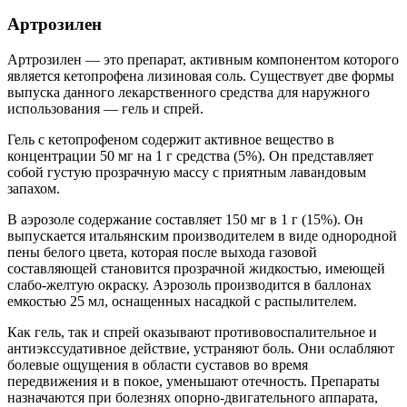
Артрозилен
Артрозилен
— это препарат, активным компонентом которого
является кетопрофена лизиновая соль. Существует две формы
выпуска данного лекарственного средства для наружного
использования — гель и спрей.
Гель с кетопрофеном содержит активное вещество в
концентрации 50 мг на 1 г средства (5%). Он представляет
собой густую прозрачную массу с приятным лавандовым
запахом.
В аэрозоле содержание составляет 150 мг в 1 г (15%). Он
выпускается
итальянским
производителем в виде однородной
пены белого цвета, которая после выхода газовой
составляющей становится прозрачной жидкостью, имеющей
слабо-желтую окраску. Аэрозоль производится в баллонах
емкостью 25 мл, оснащенных насадкой с распылителем.
Как гель, так и спрей оказывают противовоспалительное и
антиэкссудативное действие, устраняют боль. Они ослабляют
болевые ощущения в области суставов во время
передвижения и в покое, уменьшают отечность. Препараты
назначаются при болезнях опорно-двигательного аппарата,