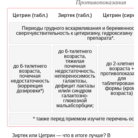
Противопоказания
Цетрин (табл.)
Зиртек (табл.)
Цетрин (сироп
Периоды грудного вскармливания и беременност
сверхчувствительность к цетиризину, гидроксизину 
препарата*.
до 6-тилетнего
возраста,
тяжелая
до 2-хлетнего
до 6-тилетнего
почечная
возраста +
возраста,
недостаточность,
противопоказан
почечная
непереносимость
для
недостаточность
галактозы,
таблетированн
(коррекция
дефицит лактазы
формы (кром
дозировки*)
или/и синдром
возраста)
галактозно-
глюкозной
мальабсорбции;
* также перед приемом изучите перечень осо
Зиртек или Цетрин — что в итоге лучше? В