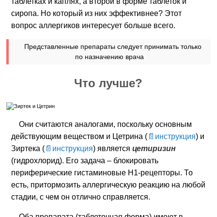
таблетках и каплях, а второй в форме таблеток и
сиропа. Но который из них эффективнее? Этот
вопрос аллергиков интересует больше всего.
Представленные препараты следует принимать только
по назначению врача
Что лучше?
Они считаются аналогами, поскольку основным
действующим веществом и Цетрина (
инструкция
) и
Зиртека (
инструкция
) является
цетиризин
(гидрохлорид). Его задача – блокировать
периферические гистаминовые H1-рецепторы. То
есть, притормозить аллергическую реакцию на любой
стадии, с чем он отлично справляется.
Оба препарата (таблеточная форма) имеют в