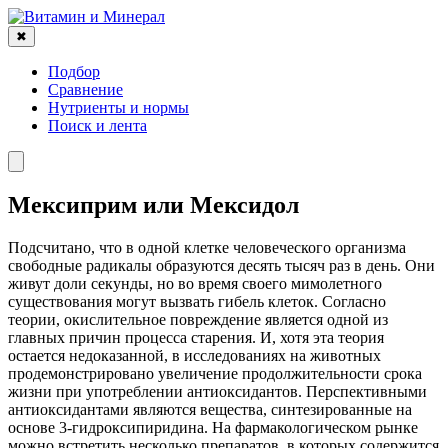
✖
Подбор
Сравнение
Нутриенты и нормы
Поиск и лента
Мексиприм или Мексидол
Подсчитано, что в одной клетке человеческого организма
свободные радикалы образуются десять тысяч раз в день. Они
живут доли секунды, но во время своего мимолетного
существования могут вызвать гибель клеток. Согласно
теории, окислительное повреждение является одной из
главных причин процесса старения. И, хотя эта теория
остается недоказанной, в исследованиях на животных
продемонстрировано увеличение продолжительности срока
жизни при употреблении антиоксидантов. Перспективными
антиоксидантами являются вещества, синтезированные на
основе 3-гидроксипиридина. На фармакологическом рынке
можно встретить несколько препаратов, в которых содержится