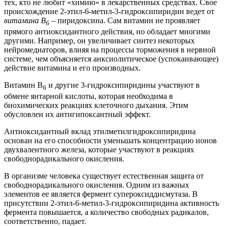
тех, кто не любит «химию» в лекарственных средствах. Свое
происхождение 2-этил-6-метил-3-гидроксипиридин ведет от
витамина В
– пиридоксина. Сам витамин не проявляет
6
прямого антиоксидантного действия, но обладает многими
другими. Например, он увеличивает синтез некоторых
нейромедиаторов, влияя на процессы торможения в нервной
системе, чем объясняется анксиолитическое (успокаивающее)
действие витамина и его производных.
Витамин В
и другие 3-гидроксипиридины участвуют в
6
обмене янтарной кислоты, которая необходима в
биохимических реакциях клеточного дыхания. Этим
обусловлен их антигипоксантный эффект.
Антиоксидантный вклад этилметилгидроксипиридина
основан на его способности уменьшать концентрацию ионов
двухвалентного железа, которые участвуют в реакциях
свободнорадикального окисления.
В организме человека существует естественная защита от
свободнорадикального окисления. Одним из важных
элементов ее является фермент супероксиддисмутаза. В
присутствии 2-этил-6-метил-3-гидроксипиридина активность
фермента повышается, а количество свободных радикалов,
соответственно, падает.