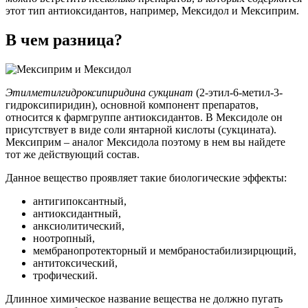
этот тип антиоксидантов, например, Мексидол и Мексиприм.
В чем разница?
Этилметилгидроксипиридина сукцинат
(2-этил-6-метил-3-
гидроксипиридин), основной компонент препаратов,
относится к фармгруппе антиоксидантов. В Мексидоле он
присутствует в виде соли янтарной кислоты (сукцината).
Мексиприм – аналог Мексидола поэтому в нем вы найдете
тот же действующий состав.
Данное вещество проявляет такие биологические эффекты:
антигипоксантный,
антиоксидантный,
анксиолитический,
ноотропный,
мембранопротекторный и мембраностабилизирцющий,
антитоксический,
трофический.
Длинное химическое название вещества не должно пугать