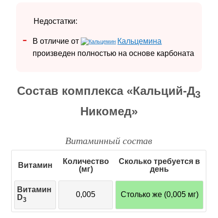
Недостатки:
В отличие от
Кальцемина
произведен полностью на основе карбоната
Состав комплекса «Кальций-Д
3
Никомед»
Витаминный состав
Количество
Сколько требуется в
Витамин
(мг)
день
Витамин
0,005
Столько же (0,005 мг)
D
3