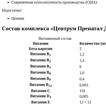
Современная технологичность производства (США)
Недостатки:
Ценник
Состав комплекса «Центрум Пренатал
Витаминный состав
Витамин
Количество (мг
Бета-каротин
2
Витамин B
1,2
1
Витамин B
1,4
2
Витамин B
6
5
Витамин B
1,6
6
Витамин B
0,4
9
Витамин B
0,003
12
Витамин C
110
Витамин D
0,005
3
Витамин E
12 + 12