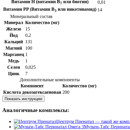
Витамин H (витамин B
или биотин)
0,01
7
Витамин PP (Витамин B
или никотинамид)
14
3
Минеральный состав
Минерал
Количество (мг)
Железо
15
Йод
0,2
Кальций
131
Магний
100
Марганец
1
Медь
1
Селен
0,025
Цинк
7
Дополнительные компоненты
Компонент
Количество (мг)
Кислота докозагексаеновая
200
Показать инструкцию
Аналогичные комплексы:
Центрум Пренатал — такой же компл
Мульти-Табс Перинатал