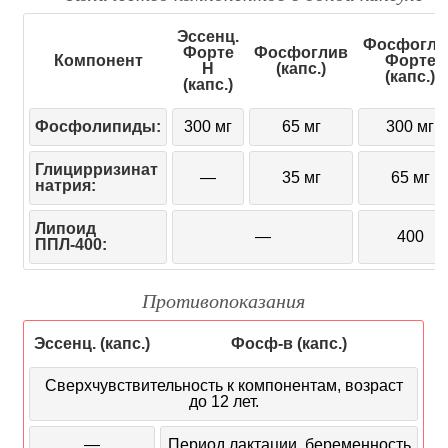
Эссенц.
Фосфогли
Форте
Фосфоглив
Компонент
Форте
Н
(капс.)
(капс.)
(капс.)
Фосфолипиды:
300 мг
65 мг
300 мг
Глицирризинат
—
35 мг
65 мг
натрия:
Липоид
—
400
ППЛ-400:
Противопоказания
Эссенц. (капс.)
Фосф-в (капс.)
Сверхчувствительность к компонентам, возраст
до 12 лет.
—
Период лактации, беременность