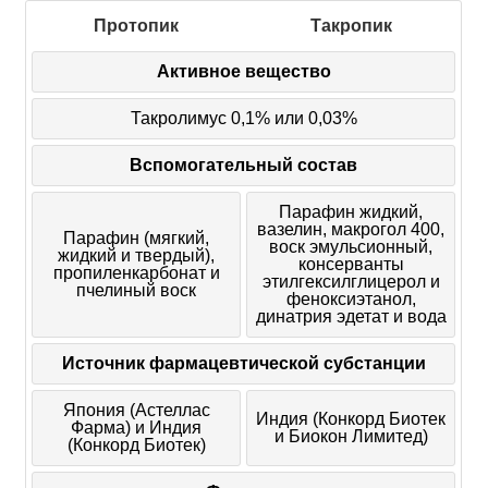
Протопик
Такропик
Активное вещество
Такролимус 0,1% или 0,03%
Вспомогательный состав
Парафин жидкий,
вазелин, макрогол 400,
Парафин (мягкий,
воск эмульсионный,
жидкий и твердый),
консерванты
пропиленкарбонат и
этилгексилглицерол и
пчелиный воск
феноксиэтанол,
динатрия эдетат и вода
Источник фармацевтической субстанции
Япония (Астеллас
Индия (Конкорд Биотек
Фарма) и Индия
и Биокон Лимитед)
(Конкорд Биотек)