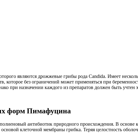
рого являются дрожжевые грибы рода Candida. Имеет несколько
тв, которое без ограничений может применяться при беременно
нако при назначении каждого из препаратов должен быть учтен 
ых форм Пимафуцина
олиеновый антибиотик природного происхождения. В основе кл
 основой клеточной мембраны грибка. Теряя целостность оболоч