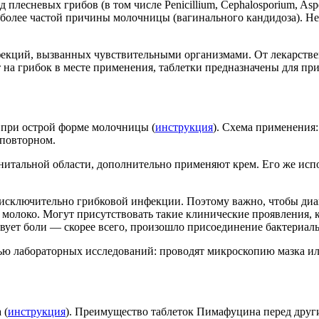
плесневых грибов (в том числе Penicillium, Cephalosporium, As
иболее частой причины молочницы (вагинального кандидоза). Н
екций, вызванных чувствительными организмами. От лекарствен
на грибок в месте применения, таблетки предназначены для при
 при острой форме молочницы (
инструкция
). Схема применения:
 повторном.
нитальной области, дополнительно применяют крем. Его же испо
исключительно грибковой инфекции. Поэтому важно, чтобы диа
молоко. Могут присутствовать такие клинические проявления, к
твует боли — скорее всего, произошло присоединение бактериа
ю лабораторных исследований: проводят микроскопию мазка или
 (
инструкция
). Преимущество таблеток Пимафуцина перед друг