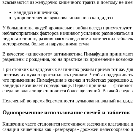
всасываются из желудочно-кишечного тракта и поэтому не име
кандидоз кишечника;
упорное течение вульвовагинального кандидоза.
У большинства людей дрожжевые грибки всегда присутствуют н
неблагоприятных факторов начинают усиленно размножаться и
недостаточность, развившаяся вследствие хронических забол
метеоризмом, болью и нарушениями стула.
В качестве «кишечного» антимикотика Пимафуцин принимают 7-1
разрешены с рождения, но на практике их применение возможно
При стойких кандидозных вагинитах режим приема тот же. Дли
поэтому их нужно проглатывать целиком. Чтобы поддерживать
что применение Пимафуцина в свечах и таблетках разрешено д
кандидоз возникает гораздо чаще. Первая причина — физиолог
среда во влагалище становится более щелочной. В такой среде
Нелеченый во время беременности вульвовагинальный кандидоз
Одновременное использование свечей и таблеток
Кишечник часто становится источником заселения влагалища 
санации кишечника как «резервуара» дрожжей целесообразно 