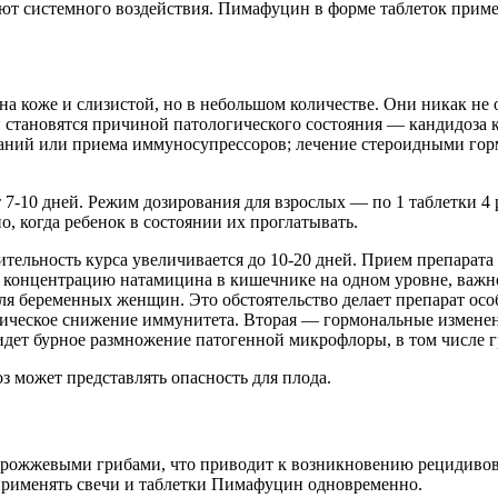
ют системного воздействия. Пимафуцин в форме таблеток приме
а коже и слизистой, но в небольшом количестве. Они никак не
 становятся причиной патологического состояния — кандидоза
еваний или приема иммуносупрессоров; лечение стероидными го
0 дней. Режим дозирования для взрослых — по 1 таблетки 4 раза
, когда ребенок в состоянии их проглатывать.
тельность курса увеличивается до 10-20 дней. Прием препарата
 концентрацию натамицина в кишечнике на одном уровне, важно
ля беременных женщин. Это обстоятельство делает препарат осо
ическое снижение иммунитета. Вторая — гормональные изменени
 идет бурное размножение патогенной микрофлоры, в том числе 
 может представлять опасность для плода.
дрожжевыми грибами, что приводит к возникновению рецидивов
применять свечи и таблетки Пимафуцин одновременно.