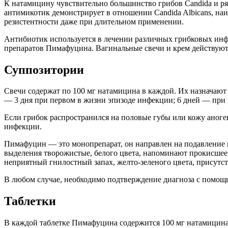
К натамицину чувствительно большинство грибов Candida и ряд 
антимикотик демонстрирует в отношении Candida Albicans, на
резистентности даже при длительном применении.
Антибиотик используется в лечении различных грибковых инф
препаратов Пимафуцина. Вагинальные свечи и крем действуют 
Суппозитории
Свечи содержат по 100 мг натамицина в каждой. Их назначают
— 3 дня при первом в жизни эпизоде инфекции; 6 дней — при
Если грибок распространился на половые губы или кожу аноге
инфекции.
Пимафуцин — это монопрепарат, он направлен на подавление 
выделения творожистые, белого цвета, напоминают прокисшее 
неприятный гнилостный запах, желто-зеленого цвета, присутс
В любом случае, необходимо подтверждение диагноза с помощь
Таблетки
В каждой таблетке Пимафуцина содержится 100 мг натамицина