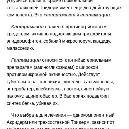
углубится дальше. Кроме гормональной
составляющей Тридерм имеет еще два действующих
компонента. Это
клотримазол
и
гентамицин
.
Клотримазол
является противогрибковым
средством, активно подавляющим трихофитоны,
эпидермофитон, собачий микроспорум, кандиду,
малассезию.
Гентамицин
относится к антибактериальным
препаратам (аминогликозидам) с широкой
противомикробной активностью. Действует
губительно на: эшерихии, шигеллы, сальмонеллы,
энтеробатер, клебсиеллы, протеи, синегнойную
палочку, ацинетобактер. В бактериях подавляет
синтез белка, убивая их.
Что выбрать для лечения — однокомпонентный
Акридерм или трехсоставной Тридерм, зависит от