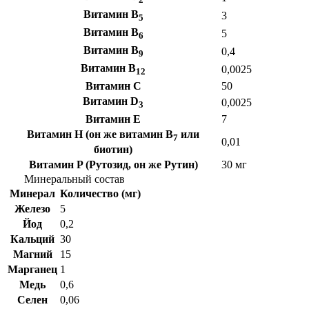
Витамин B
3
5
Витамин B
5
6
Витамин B
0,4
9
Витамин B
0,0025
12
Витамин C
50
Витамин D
0,0025
3
Витамин E
7
Витамин H (он же витамин B
или
7
0,01
биотин)
Витамин P (Рутозид, он же Рутин)
30 мг
Минеральный состав
Минерал
Количество (мг)
Железо
5
Йод
0,2
Кальций
30
Магний
15
Марганец
1
Медь
0,6
Селен
0,06