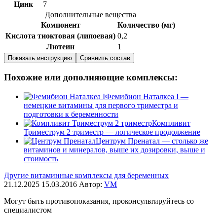
Цинк
7
Дополнительные вещества
Компонент
Количество (мг)
Кислота тиоктовая (липоевая)
0,2
Лютеин
1
Показать инструкцию
Сравнить состав
Похожие или дополняющие комплексы:
Фемибион Наталкеа I —
немецкие витамины для первого триместра и
подготовки к беременности
Компливит
Триместрум 2 триместр — логическое продолжение
Центрум Пренатал — столько же
витаминов и минералов, выше их дозировки, выше и
стоимость
Другие витаминные комплексы для беременных
21.12.2025
15.03.2016
Автор:
VM
Могут быть противопоказания, проконсультируйтесь со
специалистом