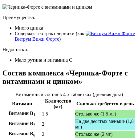
Преимущества:
Много цинка
Содержит экстракт черники (как
Витрум Вижн Форте
)
Недостатки:
Мало рутина и витамина C
Состав комплекса «Черника-Форте с
витаминами и цинком»
Витаминный состав в 4-х таблетках (дневная доза)
Количество
Витамин
Сколько требуется в день
(мг)
Витамин B
1,5
Столько же (1,5 мг)
1
На две десятых меньше (1,8
Витамин B
2
2
мг)
Витамин B
2
Столько же (2 мг)
6