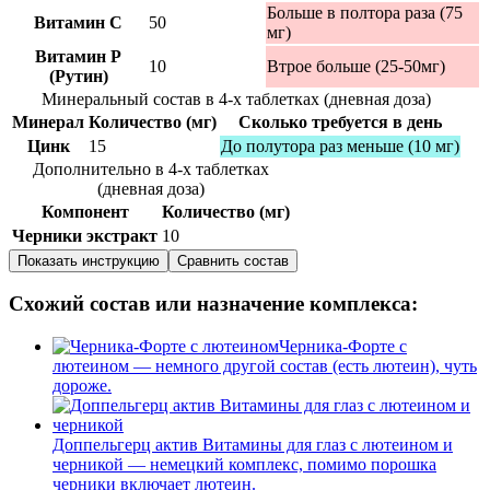
Больше в полтора раза (75
Витамин C
50
мг)
Витамин P
10
Втрое больше (25-50мг)
(Рутин)
Минеральный состав в 4-х таблетках (дневная доза)
Минерал
Количество (мг)
Сколько требуется в день
Цинк
15
До полутора раз меньше (10 мг)
Дополнительно в 4-х таблетках
(дневная доза)
Компонент
Количество (мг)
Черники экстракт
10
Показать инструкцию
Сравнить состав
Схожий состав или назначение комплекса:
Черника-Форте с
лютеином — немного другой состав (есть лютеин), чуть
дороже.
Доппельгерц актив Витамины для глаз с лютеином и
черникой — немецкий комплекс, помимо порошка
черники включает лютеин.